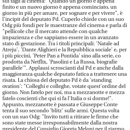
sui tagli al cinema: "Quando un giorno è appena
finito e un nuovo giorno è appena cominciato, un
giorno in più per amare, per sognare e per vivere", è
l'incipit del deputato Pd. Cuperlo chiede con un suo
Odg più fondi per le maestranze del cinema e parla di
"pellicole che il mercato attende con qualche
impazienza e che sappiamo essere in un avanzato
stato di gestazione. Tra i titoli principali: 'Natale ad
Atreju', 'Dante Alighieri e la Repubblica sociale' e, per
i più piccini, 'Peter Pan a Pontida' sino alla serie, co
prodotta da Netflix, 'Pasolini e La Russa, biografie
parallele'". Applausi scroscianti dal Pd e anche dalla
maggioranza qualche deputato fatica a trattenere una
risata. La chiosa del deputato Pd è da 'standing
ovation': "Colleghi e colleghe, votate quest'ordine del
giorno. Non fatelo per noi, ma a mezzanotte e mezza
fatelo coscienti che qui si fa l'Italia o si dorme!".
Appunto, mezzanotte è passata e Giuseppe Conte
tenta il suo secondo 'blitz' sulle armi. Questa volta
con un suo Odg: "Invito tutti a ritirare le firme che
sono state messe irresponsabilmente dalla nostra
presidente del Consiglio Giorgia Meloni per il riarmo.