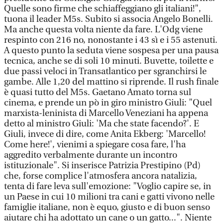
Quelle sono firme che schiaffeggiano gli italiani!",
tuona il leader M5s. Subito si associa Angelo Bonelli.
Ma anche questa volta niente da fare. L'Odg viene
respinto con 216 no, nonostante i 43 sì e i 55 astenuti.
A questo punto la seduta viene sospesa per una pausa
tecnica, anche se di soli 10 minuti. Buvette, toilette e
due passi veloci in Transatlantico per sgranchirsi le
gambe. Alle 1,20 del mattino si riprende. Il rush finale
è quasi tutto del M5s. Gaetano Amato torna sul
cinema, e prende un pò in giro ministro Giuli: "Quel
marxista-leninista di Marcello Veneziani ha appena
detto al ministro Giuli: 'Ma che state facendo?'. E
Giuli, invece di dire, come Anita Ekberg: 'Marcello!
Come here!', vienimi a spiegare cosa fare, l'ha
aggredito verbalmente durante un incontro
istituzionale". Si inserisce Patrizia Prestipino (Pd)
che, forse complice l'atmosfera ancora natalizia,
tenta di fare leva sull'emozione: "Voglio capire se, in
un Paese in cui 10 milioni tra cani e gatti vivono nelle
famiglie italiane, non è equo, giusto e di buon senso
aiutare chi ha adottato un cane o un gatto...". Niente