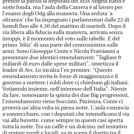
prende la parola la deputata del M5s Angela Raffa è
notte fonda, ma l'aula della Camera è al lavoro per
l'esame degli Odg alla manovra. Una seduta 'a
oltranza' che ha impegnato i parlamentari dalle 22 di
lunedì fino alle 4,30 del mattino di martedì. Dopo il
via libera alla fiducia sulla manovra, arrivata senza
intoppi, è il momento del voto sulle tabelle. E del
primo 'blitz' di una parte del centrosinistra sulle
armi. Sono Giuseppe Conte e Nicola Fratoianni a
presentare due identici emendamenti: "Tagliare 8
miliardi di euro dalle spese militari", sintetizza il
leader di Avs. Lo incalza l'ex premier: "Questo
emendamento invita le forze di maggioranza e il
governo a mettere i soldi dove ci chiedono gli italiani.
Votiamolo insieme, nell'interesse dell'Italia". Niente
da fare, nonostante la spinta dei due Big progressisti,
l'emendamento viene bocciato. Pazienza, Conte ci
proverà un'altra volta in piena notte. L'aula comincia
a sonnecchiare, con i deputati che intensificano il via
vai alla buvette, come sempre in questi casi aperta
tutta la notte. Tra un caffè e un dolcino, nel tentativo
di restare svegli e lucidi, va in scena il duetto tra il