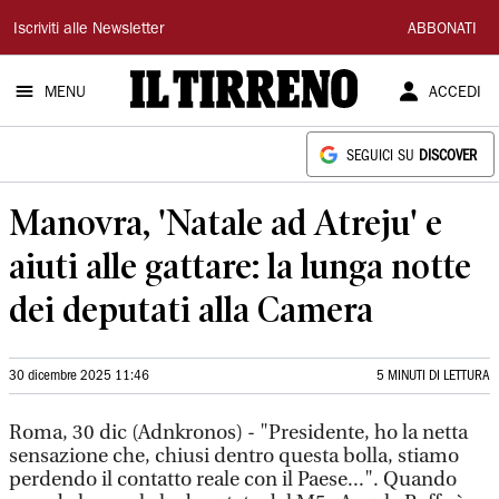
Il
Iscriviti alle Newsletter
ABBONATI
Tirreno
MENU
ACCEDI
SEGUICI SU
DISCOVER
Manovra, 'Natale ad Atreju' e
aiuti alle gattare: la lunga notte
dei deputati alla Camera
30 dicembre 2025 11:46
5 MINUTI DI LETTURA
Roma, 30 dic (Adnkronos) - "Presidente, ho la netta
sensazione che, chiusi dentro questa bolla, stiamo
perdendo il contatto reale con il Paese...". Quando