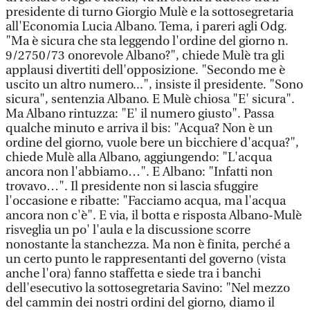
presidente di turno Giorgio Mulè e la sottosegretaria
all'Economia Lucia Albano. Tema, i pareri agli Odg.
"Ma è sicura che sta leggendo l'ordine del giorno n.
9/2750/73 onorevole Albano?", chiede Mulè tra gli
applausi divertiti dell'opposizione. "Secondo me è
uscito un altro numero...", insiste il presidente. "Sono
sicura", sentenzia Albano. E Mulè chiosa "E' sicura".
Ma Albano rintuzza: "E' il numero giusto". Passa
qualche minuto e arriva il bis: "Acqua? Non è un
ordine del giorno, vuole bere un bicchiere d'acqua?",
chiede Mulè alla Albano, aggiungendo: "L'acqua
ancora non l'abbiamo…". E Albano: "Infatti non
trovavo…". Il presidente non si lascia sfuggire
l'occasione e ribatte: "Facciamo acqua, ma l'acqua
ancora non c'è". E via, il botta e risposta Albano-Mulè
risveglia un po' l'aula e la discussione scorre
nonostante la stanchezza. Ma non è finita, perché a
un certo punto le rappresentanti del governo (vista
anche l'ora) fanno staffetta e siede tra i banchi
dell'esecutivo la sottosegretaria Savino: "Nel mezzo
del cammin dei nostri ordini del giorno, diamo il