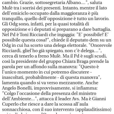
cambio. Grazie, sottosegretaria Albano....", saluta
Mulè tra i sorrisi dei presenti. Intanto, mentre il lato
dell'emiciclo occupato dalla maggioranza è più
tranquillo, quello dell'opposizione è tutto un lavorio.
Gli Odg sono, infatti, per la quasi totalità di
opposizione e i deputati si preparano a dare battaglia.
Nel Pd è Toni Ricciardi che ingaggia: "E' possibile? E'
possibile questa cosa?", chiede il deputato dem su un
Odg in cui ha scorto una delega elettorale. "Onorevole
Ricciardi, gliel'ho già spiegato, non c'è delega…",
cerca di tenerlo a freno Mulè. Ma il Pd è sugli scudi,
così la presidente del gruppo Chiara Braga prende la
parola per un affondo sulla manovra: "Questo è
l'unico momento in cui potremo discutere -
inascoltati, probabilmente - di questa manovra",
lamenta quando si va verso mezzanotte. Anche
Angelo Bonelli, improvvisamente, si infiamma:
"Colgo l'occasione della presenza del ministro
dell'Ambiente...", attacca il leader Avs. Ma è Gianni
Cuperlo che riesce a dare la scossa all'aula
sonnacchiosa, con il suo intervento (applauditissimo)