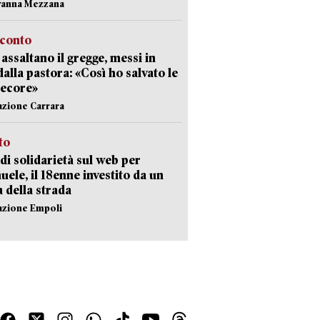
vanna Mezzana
cconto
i assaltano il gregge, messi in
dalla pastora: «Così ho salvato le
pecore»
azione Carrara
sto
di solidarietà sul web per
ele, il 18enne investito da un
a della strada
azione Empoli