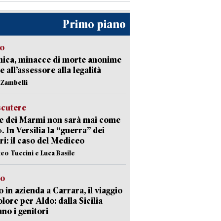
Primo piano
so
nica, minacce di morte anonime
e all’assessore alla legalità
n Zambelli
scutere
e dei Marmi non sarà mai come
». In Versilia la “guerra” dei
i: il caso del Mediceo
teo Tuccini e Luca Basile
to
 in azienda a Carrara, il viaggio
olore per Aldo: dalla Sicilia
ano i genitori