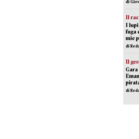
di Gio
Il ra
I lup
fuga 
mie 
di Red
Il ge
Gara 
Emanu
pirat
di Red