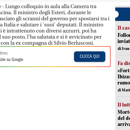
- Lungo colloquio in aula alla Camera tra
ina. Il ministro degli Esteri, durante le
asciato gli scranni del governo per spostarsi tra i
Italia e salutare i 'suoi' deputati. Il ministro
Il ca
si è intrattenuto con diversi azzurri, poi ha
Follo
 suo posto, l'ha salutata e si è avvicinato per
inviat
 con la ex compagna di Silvio Berlusconi.
di Iva
itmo:
CLICCA QUI
izie su Google
Fa di
«Fort
Ibiza
rumor
di Mat
Il lut
Morto
del d
arriv