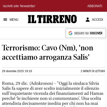
Il
Iscriviti alle Newsletter
ABBONATI
Tirreno
MENU
ACCEDI
SEGUICI SU
DISCOVER
Terrorismo: Cavo (Nm), 'non
accettiamo arroganza Salis'
29 dicembre 2025 19:16
2 MINUTI DI LETTURA
Roma, 29 dic. (Adnkronos) - "Oggi la sindaca Silvia
Salis fa sapere di aver scelto inizialmente il silenzio
sull’inquietante vicenda dei finanziamenti ad Hamas
perché ‘le inchieste non si commentano’. Una scelta
attendista decisamente inedita per chi non ha mai