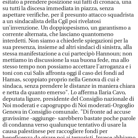
esitato a prendere posizione sui fatti di cronaca, una
su tutti la discesa immediata in piazza, senza
aspettare verifiche, per il presunto attacco squadrista
a un sindacalista della Cgil poi rivelatosi
un’invenzione. Un doppiopesismo, un garantismo a
corrente alternata, che lasciano quantomeno
interdetti. Non siamo a chiederle spiegazioni per la
sua presenza, insieme ad altri sindaci di sinistra, alla
stessa manifestazione a cui partecipò Hannoun; non
mettiamo in discussione la sua buona fede, ma allo
stesso tempo non possiamo accettare l’arroganza e i
toni con cui Salis affronta oggi il caso dei fondi ad
Hamas, scoppiato proprio nella Genova di cui è
sindaca, senza prendere le distanze in maniera chiara
e netta da quanto emerso". Lo afferma Ilaria Cavo,
deputata ligure, presidente del Consiglio nazionale di
Noi moderati e capogruppo di Noi moderati-Orgoglio
Genova in Consiglio comunale. "Di fronte ad accuse
gravissime -aggiunge- sarebbero bastate poche parole
di condanna verso qualunque tentativo di usare la
causa palestinese per raccogliere fondi per
beneficenza da girare poi ai terroristi. Invece abbiamo