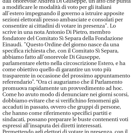
dall’onorevole Andrea Di Giuseppe, un atto che punta
a modificare le modalità di voto per gli italiani
all’estero impegnando il governo a istruire apposite
sezioni elettorali presso ambasciate e consolati per
consentire ai cittadini di votare in presenza". Lo
scrive in una nota Antonio Di Pietro, membro
fondatore del Comitato Sì Separa della Fondazione
Einaudi. "Questo Ordine del giorno nasce da una
specifica richiesta che, con il Comitato Sì Separa,
abbiamo fatto all’onorevole Di Giuseppe,
parlamentare eletto nella circoscrizione Estero, e ha
come obiettivo quello di garantire un voto più
trasparente in occasione del prossimo appuntamento
referendario”. “Ora ci auguriamo che il Parlamento
promuova rapidamente un provvedimento ad hoc.
Come ho avuto modo di denunciare nei giorni scorsi,
dobbiamo evitare che si verifichino fenomeni già
accaduti in passato, ovvero che gruppi di persone,
che hanno come riferimento specifici partiti e
sindacati, possano preparare le buste contenenti voti
espressi all’insaputa dei diretti interessati.
Permettendo agli elettori di votare in presenza, con il