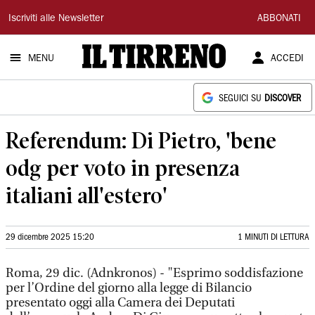
Il
Iscriviti alle Newsletter
ABBONATI
Tirreno
MENU
ACCEDI
SEGUICI SU
DISCOVER
Referendum: Di Pietro, 'bene
odg per voto in presenza
italiani all'estero'
29 dicembre 2025 15:20
1 MINUTI DI LETTURA
Roma, 29 dic. (Adnkronos) - "Esprimo soddisfazione
per l’Ordine del giorno alla legge di Bilancio
presentato oggi alla Camera dei Deputati