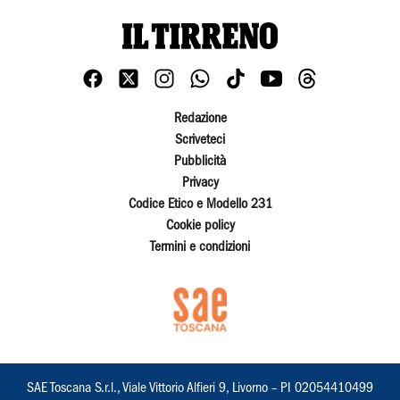
Redazione
Scriveteci
Pubblicità
Privacy
Codice Etico e Modello 231
Cookie policy
Termini e condizioni
SAE Toscana S.r.l., Viale Vittorio Alfieri 9, Livorno – PI 02054410499