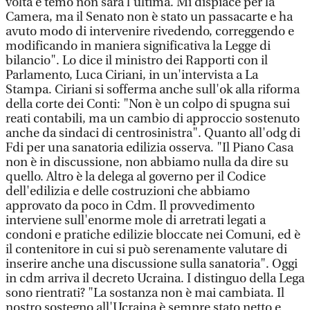
volta e temo non sarà l'ultima. Mi dispiace per la
Camera, ma il Senato non è stato un passacarte e ha
avuto modo di intervenire rivedendo, correggendo e
modificando in maniera significativa la Legge di
bilancio". Lo dice il ministro dei Rapporti con il
Parlamento, Luca Ciriani, in un'intervista a La
Stampa. Ciriani si sofferma anche sull'ok alla riforma
della corte dei Conti: "Non è un colpo di spugna sui
reati contabili, ma un cambio di approccio sostenuto
anche da sindaci di centrosinistra". Quanto all'odg di
Fdi per una sanatoria edilizia osserva. "Il Piano Casa
non è in discussione, non abbiamo nulla da dire su
quello. Altro è la delega al governo per il Codice
dell'edilizia e delle costruzioni che abbiamo
approvato da poco in Cdm. Il provvedimento
interviene sull'enorme mole di arretrati legati a
condoni e pratiche edilizie bloccate nei Comuni, ed è
il contenitore in cui si può serenamente valutare di
inserire anche una discussione sulla sanatoria". Oggi
in cdm arriva il decreto Ucraina. I distinguo della Lega
sono rientrati? "La sostanza non è mai cambiata. Il
nostro sostegno all'Ucraina è sempre stato netto e