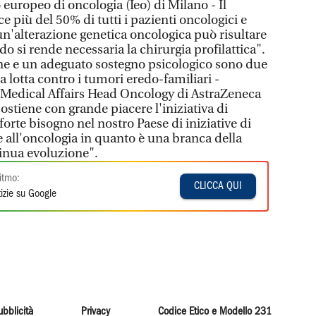
 europeo di oncologia (Ieo) di Milano - Il
e più del 50% di tutti i pazienti oncologici e
un'alterazione genetica oncologica può risultare
do si rende necessaria la chirurgia profilattica".
ne e un adeguato sostegno psicologico sono due
a lotta contro i tumori eredo-familiari -
 Medical Affairs Head Oncology di AstraZeneca
sostiene con grande piacere l'iniziativa di
rte bisogno nel nostro Paese di iniziative di
e all'oncologia in quanto è una branca della
inua evoluzione".
itmo:
CLICCA QUI
izie su Google
ubblicità
Privacy
Codice Etico e Modello 231