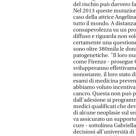
del rischio può davvero fa
Nel 2013 queste mutazion
caso della attrice Angelina
tutto il mondo. A distanz
consapevolezza su un pr
diffuso e riguarda non sol
certamente una questione c
sono oltre 380mila le donn
patogenetiche. "Il loro nu
come Firenze - prosegue C
svilupperanno effettivame
nonostante, il loro stato 
esami di medicina preven
abbiamo voluto incentiva
cancro. Questa non può più
dall'adesione ai programm
medici qualificati che de
di alcune neoplasie sul se
va assicurato un supporto
cure - sottolinea Gabriell
decisioni all'università di