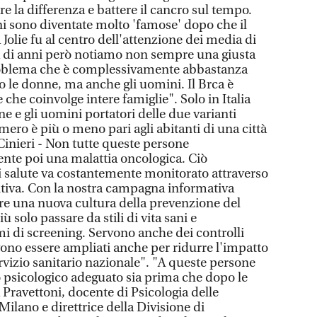
re la differenza e battere il cancro sul tempo.
i sono diventate molto 'famose' dopo che il
 Jolie fu al centro dell'attenzione dei media di
a di anni però notiamo non sempre una giusta
oblema che è complessivamente abbastanza
o le donne, ma anche gli uomini. Il Brca è
he coinvolge intere famiglie". Solo in Italia
e e gli uomini portatori delle due varianti
mero è più o meno pari agli abitanti di una città
inieri - Non tutte queste persone
nte poi una malattia oncologica. Ciò
di salute va costantemente monitorato attraverso
tiva. Con la nostra campagna informativa
re una nuova cultura della prevenzione del
 solo passare da stili di vita sani e
i di screening. Servono anche dei controlli
vono essere ampliati anche per ridurre l'impatto
rvizio sanitario nazionale". "A queste persone
 psicologico adeguato sia prima che dopo le
a Pravettoni, docente di Psicologia delle
 Milano e direttrice della Divisione di