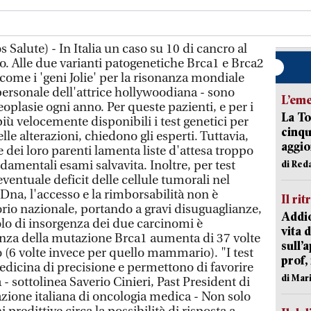
 Salute) - In Italia un caso su 10 di cancro al
rio. Alle due varianti patogenetiche Brca1 e Brca2
come i 'geni Jolie' per la risonanza mondiale
 personale dell'attrice hollywoodiana - sono
L’em
eoplasie ogni anno. Per queste pazienti, e per i
La To
più velocemente disponibili i test genetici per
cinqu
le alterazioni, chiedono gli esperti. Tuttavia,
aggi
e dei loro parenti lamenta liste d'attesa troppo
amentali esami salvavita. Inoltre, per test
di Red
'eventuale deficit delle cellule tumorali nel
 Dna, l'accesso e la rimborsabilità non è
Il rit
torio nazionale, portando a gravi disuguaglianze,
Addio
colo di insorgenza dei due carcinomi è
vita 
esenza della mutazione Brca1 aumenta di 37 volte
sull’
co (6 volte invece per quello mammario). "I test
prof,
edicina di precisione e permettono di favorire
di Mar
- sottolinea Saverio Cinieri, Past President di
ione italiana di oncologia medica - Non solo