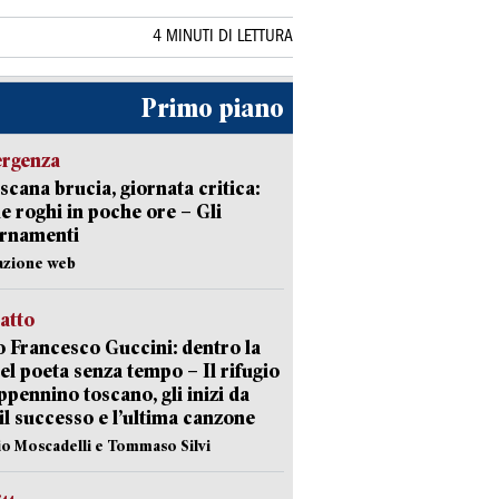
4 MINUTI DI LETTURA
Primo piano
ergenza
scana brucia, giornata critica:
e roghi in poche ore – Gli
ornamenti
azione web
ratto
 Francesco Guccini: dentro la
del poeta senza tempo – Il rifugio
appennino toscano, gli inizi da
 il successo e l’ultima canzone
io Moscadelli e Tommaso Silvi