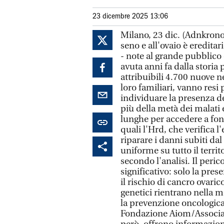
23 dicembre 2025 13:06
Milano, 23 dic. (Adnkronos
seno e all'ovaio è eredita
- note al grande pubblico 
avuta anni fa dalla storia
attribuibili 4.700 nuove n
loro familiari, vanno resi 
individuare la presenza del
più della metà dei malati 
lunghe per accedere a fond
quali l'Hrd, che verifica l
riparare i danni subiti dal
uniforme su tutto il terri
secondo l'analisi. Il peri
significativo: solo la pr
il rischio di cancro ovari
genetici rientrano nella m
la prevenzione oncologica 
Fondazione Aiom/Associaz