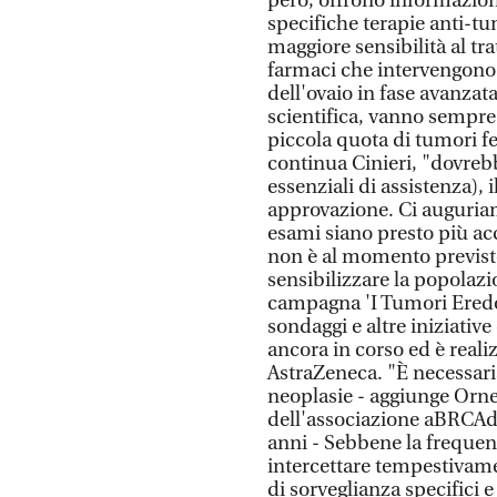
però, offrono informazioni 
specifiche terapie anti-tu
maggiore sensibilità al tr
farmaci che intervengono 
dell'ovaio in fase avanzata
scientifica, vanno sempre
piccola quota di tumori fe
continua Cinieri, "dovrebb
essenziali di assistenza), 
approvazione. Ci auguriam
esami siano presto più acces
non è al momento previsto 
sensibilizzare la popolaz
campagna 'I Tumori Eredo-
sondaggi e altre iniziative 
ancora in corso ed è reali
AstraZeneca. "È necessar
neoplasie - aggiunge Orne
dell'associazione aBRCAda
anni - Sebbene la frequen
intercettare tempestivamen
di sorveglianza specifici e