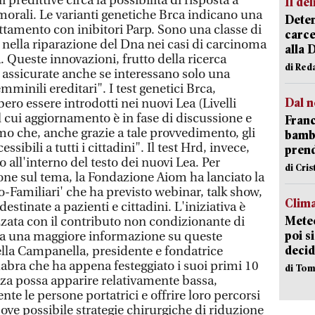
predittive circa la possibilità di risposta a
Il del
morali. Le varianti genetiche Brca indicano una
Deten
attamento con inibitori Parp. Sono una classe di
carce
nella riparazione del Dna nei casi di carcinoma
alla 
. Queste innovazioni, frutto della ricerca
di Red
 assicurate anche se interessano solo una
mminili ereditari". I test genetici Brca,
Dal n
ero essere introdotti nei nuovi Lea (Livelli
il cui aggiornamento è in fase di discussione e
Franc
o che, anche grazie a tale provvedimento, gli
bambi
sibili a tutti i cittadini". Il test Hrd, invece,
pren
all'interno del testo dei nuovi Lea. Per
di Cri
ione sul tema, la Fondazione Aiom ha lanciato la
Familiari' che ha previsto webinar, talk show,
Clima
destinate a pazienti e cittadini. L'iniziativa è
Meteo
zzata con il contributo non condizionante di
poi s
ia una maggiore informazione su queste
decid
lla Campanella, presidente e fondatrice
bra che ha appena festeggiato i suoi primi 10
di Tom
za possa apparire relativamente bassa,
te le persone portatrici e offrire loro percorsi
 ove possibile strategie chirurgiche di riduzione