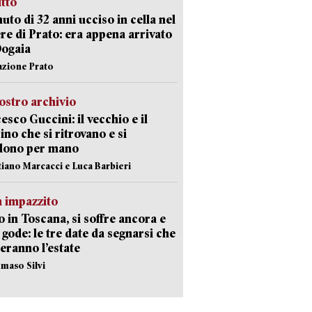
itto
uto di 32 anni ucciso in cella nel
re di Prato: era appena arrivato
Dogaia
azione Prato
ostro archivio
esco Guccini: il vecchio e il
no che si ritrovano e si
dono per mano
stiano Marcacci e Luca Barbieri
 impazzito
 in Toscana, si soffre ancora e
i gode: le tre date da segnarsi che
eranno l’estate
maso Silvi