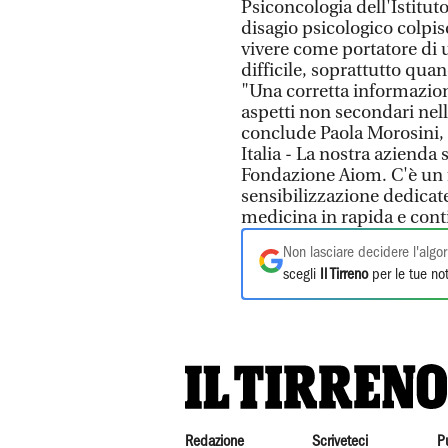
Psiconcologia dell'Istituto
disagio psicologico colpisc
vivere come portatore di 
difficile, soprattutto quan
"Una corretta informazio
aspetti non secondari nell
conclude Paola Morosini,
Italia - La nostra azienda 
Fondazione Aiom. C'è un fo
sensibilizzazione dedicat
medicina in rapida e cont
Non lasciare decidere l'algor
scegli
Il Tirreno
per le tue not
Redazione
Scriveteci
P