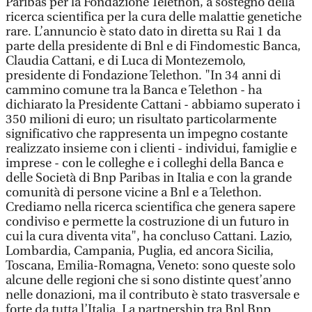
Paribas per la Fondazione Telethon, a sostegno della
ricerca scientifica per la cura delle malattie genetiche
rare. L’annuncio è stato dato in diretta su Rai 1 da
parte della presidente di Bnl e di Findomestic Banca,
Claudia Cattani, e di Luca di Montezemolo,
presidente di Fondazione Telethon. "In 34 anni di
cammino comune tra la Banca e Telethon - ha
dichiarato la Presidente Cattani - abbiamo superato i
350 milioni di euro; un risultato particolarmente
significativo che rappresenta un impegno costante
realizzato insieme con i clienti - individui, famiglie e
imprese - con le colleghe e i colleghi della Banca e
delle Società di Bnp Paribas in Italia e con la grande
comunità di persone vicine a Bnl e a Telethon.
Crediamo nella ricerca scientifica che genera sapere
condiviso e permette la costruzione di un futuro in
cui la cura diventa vita", ha concluso Cattani. Lazio,
Lombardia, Campania, Puglia, ed ancora Sicilia,
Toscana, Emilia-Romagna, Veneto: sono queste solo
alcune delle regioni che si sono distinte quest’anno
nelle donazioni, ma il contributo è stato trasversale e
forte da tutta l’Italia. La partnership tra Bnl Bnp