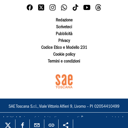
Redazione
Scriveteci
Pubblicità
Privacy
Codice Etico e Modello 231
Cookie policy
Termini e condizioni
SAE Toscana S.r.l., Viale Vittorio Alfieri 9, Livorno – PI 02054410499
I diritti delle immagini e dei testi sono riservati. È espressamente vietata la
loro riproduzione con qualsiasi mezzo e l'adattamento totale o parziale.