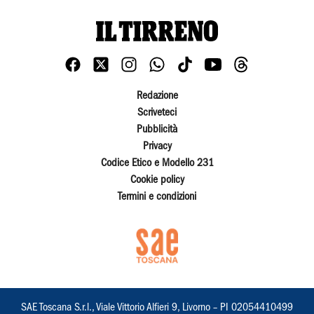
Redazione
Scriveteci
Pubblicità
Privacy
Codice Etico e Modello 231
Cookie policy
Termini e condizioni
SAE Toscana S.r.l., Viale Vittorio Alfieri 9, Livorno – PI 02054410499