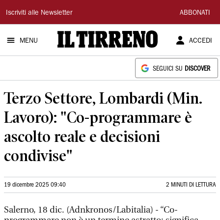
Il
Iscriviti alle Newsletter
ABBONATI
Tirreno
MENU
ACCEDI
SEGUICI SU
DISCOVER
Terzo Settore, Lombardi (Min.
Lavoro): "Co-programmare è
ascolto reale e decisioni
condivise"
19 dicembre 2025 09:40
2 MINUTI DI LETTURA
Salerno, 18 dic. (Adnkronos/Labitalia) - “Co-