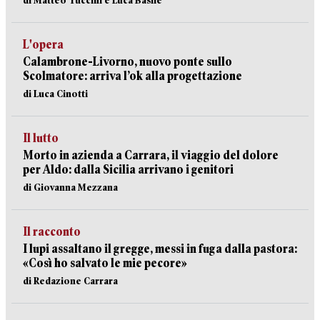
di Matteo Tuccini e Luca Basile
L'opera
Calambrone-Livorno, nuovo ponte sullo
Scolmatore: arriva l’ok alla progettazione
di Luca Cinotti
Il lutto
Morto in azienda a Carrara, il viaggio del dolore
per Aldo: dalla Sicilia arrivano i genitori
di Giovanna Mezzana
Il racconto
I lupi assaltano il gregge, messi in fuga dalla pastora:
«Così ho salvato le mie pecore»
di Redazione Carrara