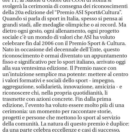
ore 11, al Salone d’Onore del CONI di Roma si
svolgerà la cerimonia di consegna dei riconoscimenti
della 20a edizione del “Premio ASI Sport&Cultura”.
Quando si parla di sport in Italia, spesso si pensa ai
grandi stadi, alle medaglie olimpiche o ai record. Ma
dietro ogni gesto, ogni allenamento, ogni progetto
sociale c’è un mondo di valori che ASI ha voluto
celebrare fin dal 2006 con il Premio Sport & Cultura.
Nato in occasione del decennale dell’Ente, questo
riconoscimento è ormai diventato un appuntamento
fisso e significativo per lo sport italiano, arrivato oggi
alla sua ventesima edizione. Il Premio nasce con
un’intuizione semplice ma potente: mettere al centro
i valori formativi e sociali dello sport - impegno,
aggregazione, solidarietà, innovazione, amicizia - e
riconoscere chi, nella propria quotidianità, li
trasmette con azioni concrete. Fin dalla prima
edizione, l’evento ha voluto essere molto più di una
cerimonia: un momento per raccontare storie,
progetti e persone che mettono lo sport al servizio
della comunità. La natura di questo premio è duplice:
da una parte celebra eccellenze e casi di successo,