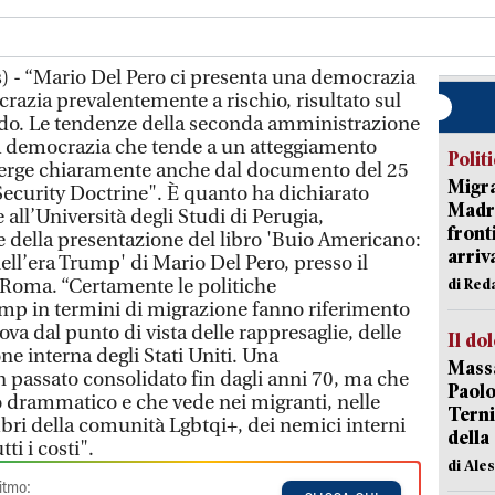
) - “Mario Del Pero ci presenta una democrazia
zia prevalentemente a rischio, risultato sul
do. Le tendenze della seconda amministrazione
 democrazia che tende a un atteggiamento
Polit
erge chiaramente anche dal documento del 25
Migra
ecurity Doctrine". È quanto ha dichiarato
Madri
all’Università degli Studi di Perugia,
front
 della presentazione del libro 'Buio Americano:
arriva
nell’era Trump' di Mario Del Pero, presso il
 Roma. “Certamente le politiche
di Red
mp in termini di migrazione fanno riferimento
ova dal punto di vista delle rappresaglie, delle
Il do
one interna degli Stati Uniti. Una
Massa
n passato consolidato fin dagli anni 70, ma che
Paolo
 drammatico e che vede nei migranti, nelle
Terni
ri della comunità Lgbtqi+, dei nemici interni
della
ti i costi".
di Ale
itmo: