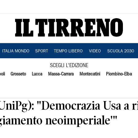
ITALIA MONDO
SPORT
TEMPO LIBERO
VIDEO
SCUOLA 2030
SCEGLI L'EDIZIONE
oli
Grosseto
Lucca
Massa-Carrara
Montecatini
Piombino-Elba
(UniPg): "Democrazia Usa a 
iamento neoimperiale'"