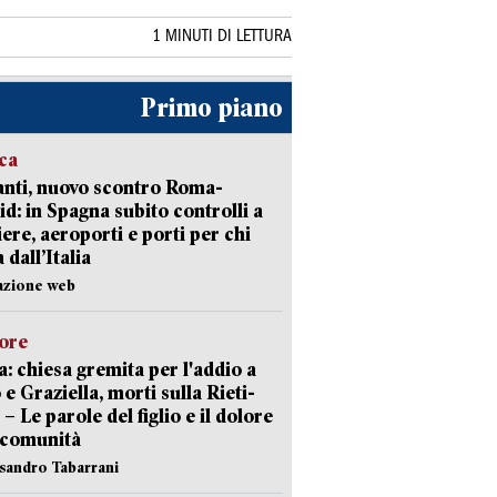
1 MINUTI DI LETTURA
Primo piano
ica
nti, nuovo scontro Roma-
d: in Spagna subito controlli a
iere, aeroporti e porti per chi
 dall’Italia
azione web
lore
: chiesa gremita per l'addio a
 e Graziella, morti sulla Rieti-
 – Le parole del figlio e il dolore
 comunità
ssandro Tabarrani