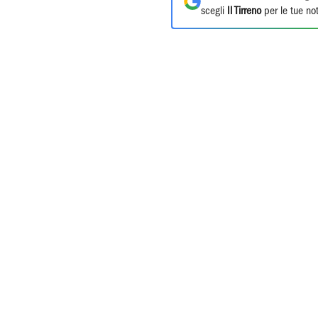
scegli
Il Tirreno
per le tue not