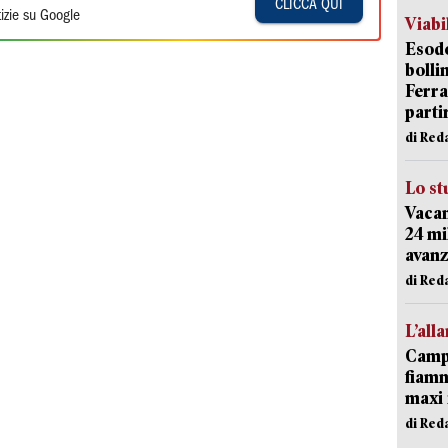
CLICCA QUI
izie su Google
Viabi
Esodo
bolli
Ferr
parti
di Red
Lo st
Vacan
24 mi
avanz
di Red
L’all
Campi
fiamm
maxi 
di Red