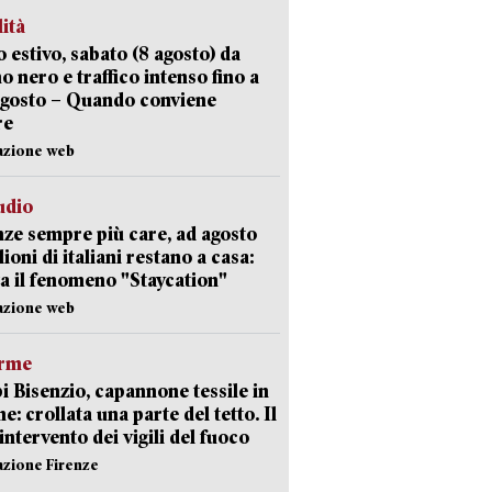
lità
 estivo, sabato (8 agosto) da
no nero e traffico intenso fino a
agosto – Quando conviene
re
azione web
udio
ze sempre più care, ad agosto
lioni di italiani restano a casa:
a il fenomeno "Staycation"
azione web
arme
 Bisenzio, capannone tessile in
e: crollata una parte del tetto. Il
intervento dei vigili del fuoco
azione Firenze