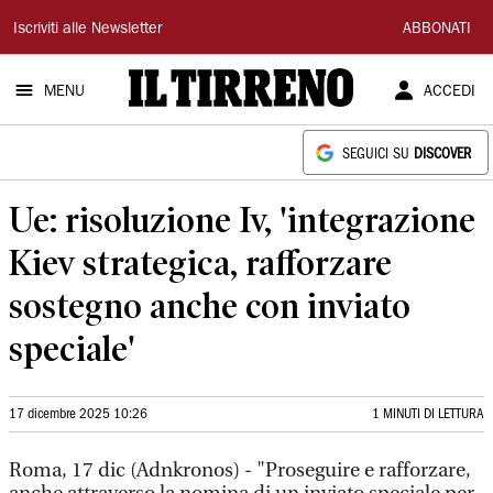
Il
Iscriviti alle Newsletter
ABBONATI
Tirreno
MENU
ACCEDI
SEGUICI SU
DISCOVER
Ue: risoluzione Iv, 'integrazione
Kiev strategica, rafforzare
sostegno anche con inviato
speciale'
17 dicembre 2025 10:26
1 MINUTI DI LETTURA
Roma, 17 dic (Adnkronos) - "Proseguire e rafforzare,