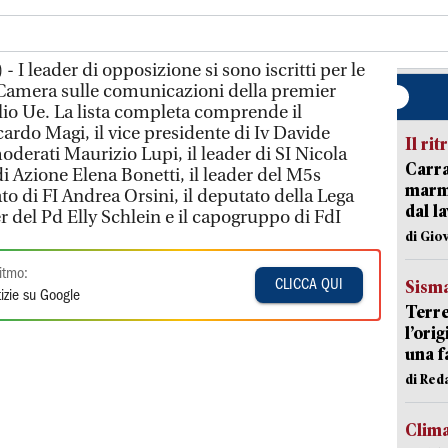
 I leader di opposizione si sono iscritti per le
a Camera sulle comunicazioni della premier
lio Ue. La lista completa comprende il
ardo Magi, il vice presidente di Iv Davide
Il rit
moderati Maurizio Lupi, il leader di SI Nicola
Carra
di Azione Elena Bonetti, il leader del M5s
marmo
o di FI Andrea Orsini, il deputato della Lega
dal l
r del Pd Elly Schlein e il capogruppo di FdI
di Gio
itmo:
Sism
CLICCA QUI
izie su Google
Terre
l’ori
una f
di Re
Clim