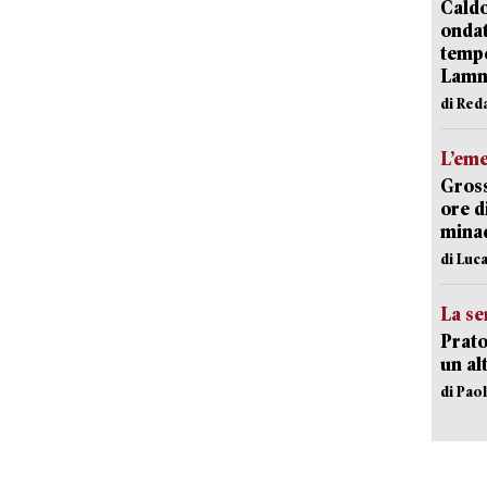
Caldo
onda
tempe
Lam
di Red
L’em
Gross
ore d
minac
di Luca
La se
Prato
un al
di Pao