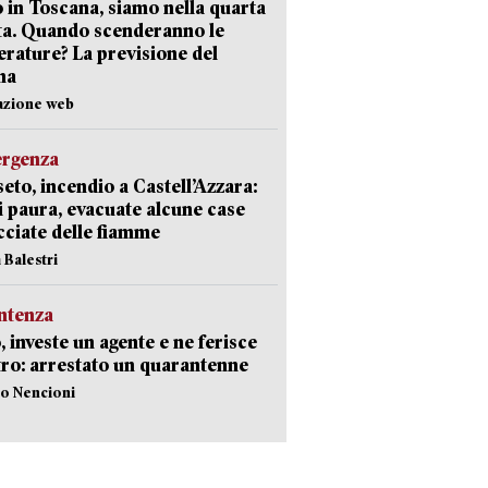
 in Toscana, siamo nella quarta
ta. Quando scenderanno le
rature? La previsione del
ma
azione web
ergenza
eto, incendio a Castell’Azzara:
i paura, evacuate alcune case
ciate delle fiamme
 Balestri
ntenza
, investe un agente e ne ferisce
tro: arrestato un quarantenne
lo Nencioni