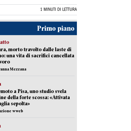
1 MINUTI DI LETTURA
Primo piano
ratto
ra, morto travolto dalle laste di
: una vita di sacrifici cancellata
avoro
vanna Mezzana
a
moto a Pisa, uno studio svela
gine della forte scossa: «Attivata
aglia sepolta»
dazione wweb
a