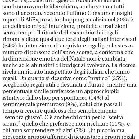
davvero speciale un regalo di Natale? Gli italiani
sembrano avere le idee chiare, anche se non tutti
sono d'accordo. Secondo l'ultimo Consumer insight
report di AliExpress, lo shopping natalizio nel 2025 è
un delicato mix di intuizione, praticità e tradizioni
senza tempo. Il rituale dello scambio dei regali
rimane solido: quasi due terzi degli italiani intervistati
(64%) ha intenzione di acquistare regali per lo stesso
numero di persone dell'anno scorso, a conferma che
la dimensione emotiva del Natale non è cambiata,
anche se le abitudini e i budget si evolvono. La ricerca
rivela un ritratto inaspettato degli italiani che fanno
regali. Un quarto si descrive come “pratico” (25%),
scegliendo regali utili e destinati a durare, mentre una
percentuale simile preferisce un approccio più
istintivo: dallo shopper spontaneo (14%) al
sentimentale premuroso (9%), colui che passa il
tempo a cercare qualcosa che semplicemente
“sembra giusto”. C'è anche chi opta per la “scelta
sicura”, quello che preferisce non rischiare (11%), e
chi ama sorprendere gli altri (7%). Un piccolo ma
crescente gruppo afferma di acquistare i propri regali