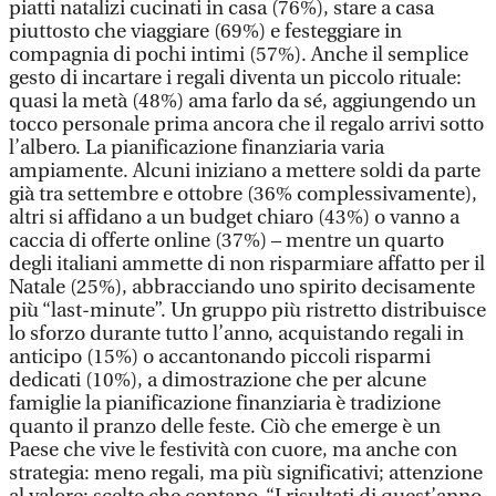
piatti natalizi cucinati in casa (76%), stare a casa
piuttosto che viaggiare (69%) e festeggiare in
compagnia di pochi intimi (57%). Anche il semplice
gesto di incartare i regali diventa un piccolo rituale:
quasi la metà (48%) ama farlo da sé, aggiungendo un
tocco personale prima ancora che il regalo arrivi sotto
l’albero. La pianificazione finanziaria varia
ampiamente. Alcuni iniziano a mettere soldi da parte
già tra settembre e ottobre (36% complessivamente),
altri si affidano a un budget chiaro (43%) o vanno a
caccia di offerte online (37%) – mentre un quarto
degli italiani ammette di non risparmiare affatto per il
Natale (25%), abbracciando uno spirito decisamente
più “last-minute”. Un gruppo più ristretto distribuisce
lo sforzo durante tutto l’anno, acquistando regali in
anticipo (15%) o accantonando piccoli risparmi
dedicati (10%), a dimostrazione che per alcune
famiglie la pianificazione finanziaria è tradizione
quanto il pranzo delle feste. Ciò che emerge è un
Paese che vive le festività con cuore, ma anche con
strategia: meno regali, ma più significativi; attenzione