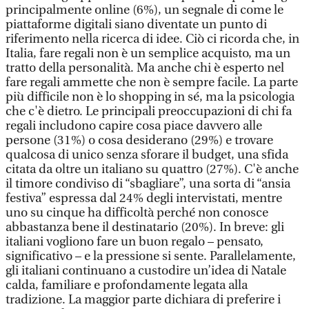
principalmente online (6%), un segnale di come le
piattaforme digitali siano diventate un punto di
riferimento nella ricerca di idee. Ciò ci ricorda che, in
Italia, fare regali non è un semplice acquisto, ma un
tratto della personalità. Ma anche chi è esperto nel
fare regali ammette che non è sempre facile. La parte
più difficile non è lo shopping in sé, ma la psicologia
che c'è dietro. Le principali preoccupazioni di chi fa
regali includono capire cosa piace davvero alle
persone (31%) o cosa desiderano (29%) e trovare
qualcosa di unico senza sforare il budget, una sfida
citata da oltre un italiano su quattro (27%). C'è anche
il timore condiviso di “sbagliare”, una sorta di “ansia
festiva” espressa dal 24% degli intervistati, mentre
uno su cinque ha difficoltà perché non conosce
abbastanza bene il destinatario (20%). In breve: gli
italiani vogliono fare un buon regalo – pensato,
significativo – e la pressione si sente. Parallelamente,
gli italiani continuano a custodire un’idea di Natale
calda, familiare e profondamente legata alla
tradizione. La maggior parte dichiara di preferire i