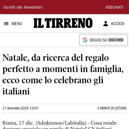
Il
Iscriviti alle Newsletter
ABBONATI
Tirreno
MENU
ACCEDI
SEGUICI SU
DISCOVER
Natale, da ricerca del regalo
perfetto a momenti in famiglia,
ecco come lo celebrano gli
italiani
17 dicembre 2025 13:07
3 MINUTI DI LETTURA
Roma, 17 dic. (Adnkronos/Labitalia) - Cosa rende