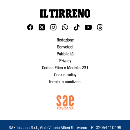
Redazione
Scriveteci
Pubblicità
Privacy
Codice Etico e Modello 231
Cookie policy
Termini e condizioni
SAE Toscana S.r.l., Viale Vittorio Alfieri 9, Livorno – PI 02054410499