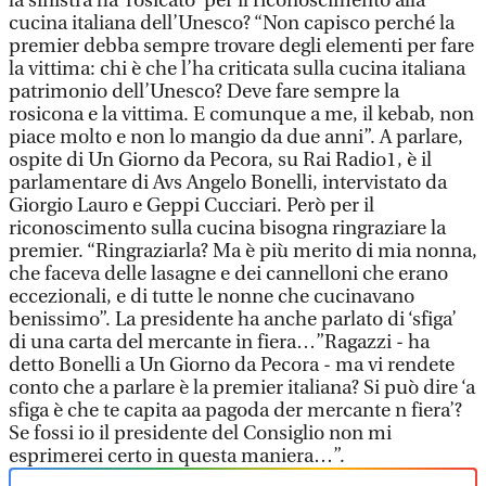
la sinistra ha ‘rosicato’ per il riconoscimento alla
cucina italiana dell’Unesco? “Non capisco perché la
premier debba sempre trovare degli elementi per fare
la vittima: chi è che l’ha criticata sulla cucina italiana
patrimonio dell’Unesco? Deve fare sempre la
rosicona e la vittima. E comunque a me, il kebab, non
piace molto e non lo mangio da due anni”. A parlare,
ospite di Un Giorno da Pecora, su Rai Radio1, è il
parlamentare di Avs Angelo Bonelli, intervistato da
Giorgio Lauro e Geppi Cucciari. Però per il
riconoscimento sulla cucina bisogna ringraziare la
premier. “Ringraziarla? Ma è più merito di mia nonna,
che faceva delle lasagne e dei cannelloni che erano
eccezionali, e di tutte le nonne che cucinavano
benissimo”. La presidente ha anche parlato di ‘sfiga’
di una carta del mercante in fiera…”Ragazzi - ha
detto Bonelli a Un Giorno da Pecora - ma vi rendete
conto che a parlare è la premier italiana? Si può dire ‘a
sfiga è che te capita aa pagoda der mercante n fiera’?
Se fossi io il presidente del Consiglio non mi
esprimerei certo in questa maniera…”.