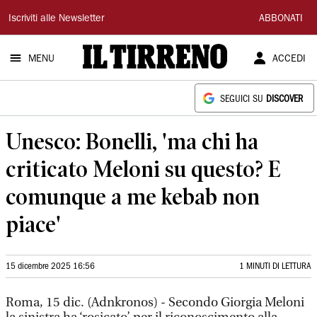
Il
Iscriviti alle Newsletter
ABBONATI
Tirreno
MENU
ACCEDI
SEGUICI SU
DISCOVER
Unesco: Bonelli, 'ma chi ha
criticato Meloni su questo? E
comunque a me kebab non
piace'
15 dicembre 2025 16:56
1 MINUTI DI LETTURA
Roma, 15 dic. (Adnkronos) - Secondo Giorgia Meloni