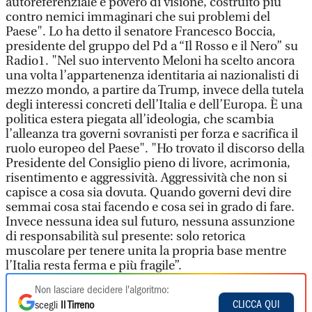
autoreferenziale e povero di visione, costruito più
contro nemici immaginari che sui problemi del
Paese". Lo ha detto il senatore Francesco Boccia,
presidente del gruppo del Pd a “Il Rosso e il Nero” su
Radio1. "Nel suo intervento Meloni ha scelto ancora
una volta l’appartenenza identitaria ai nazionalisti di
mezzo mondo, a partire da Trump, invece della tutela
degli interessi concreti dell’Italia e dell’Europa. È una
politica estera piegata all’ideologia, che scambia
l’alleanza tra governi sovranisti per forza e sacrifica il
ruolo europeo del Paese". "Ho trovato il discorso della
Presidente del Consiglio pieno di livore, acrimonia,
risentimento e aggressività. Aggressività che non si
capisce a cosa sia dovuta. Quando governi devi dire
semmai cosa stai facendo e cosa sei in grado di fare.
Invece nessuna idea sul futuro, nessuna assunzione
di responsabilità sul presente: solo retorica
muscolare per tenere unita la propria base mentre
l’Italia resta ferma e più fragile”.
Non lasciare decidere l'algoritmo:
CLICCA QUI
scegli
Il Tirreno