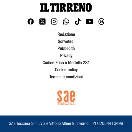
Redazione
Scriveteci
Pubblicità
Privacy
Codice Etico e Modello 231
Cookie policy
Termini e condizioni
SAE Toscana S.r.l., Viale Vittorio Alfieri 9, Livorno – PI 02054410499