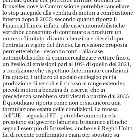
parziale quella che potrebbe arrivare domani da
Bruxelles dove la Commissione potrebbe cancellare
lo stop integrale alla vendita di motori a combustione
interna dopo il 2035: secondo quanto riporta il
Financial Times, infatti, alle case automobilistiche
verrebbe consentito di continuare a produrre un
numero 'limitato' di auto a benzina e diesel dopo
l'entrata in vigore del divieto. La revisione proposta
permetterebbe - secondo fonti - alla case
automobilistiche di commercializzare vetture fino a
un livello di emissioni pari al 10% di quello del 2021,
a condizione che rispettino determinate condizioni.
Fra queste, l'utilizzo di acciaio ecologico per la
produzione di veicoli e il ricorso ai range extender,
piccoli motori a benzina di 'riserva' che in
precedenza sarebbero stati vietati a partire dal 2035.
Il quotidiano riporta come non ci sia ancora una
formulazione esatta delle condizioni. La mossa
dell'UE - segnala il FT - potrebbe aumentare la
pressione sul governo laburista britannico affinché
segua l'esempio di Bruxelles, anche se il Regno Unito
ha di recente confermato i piani per spostare su