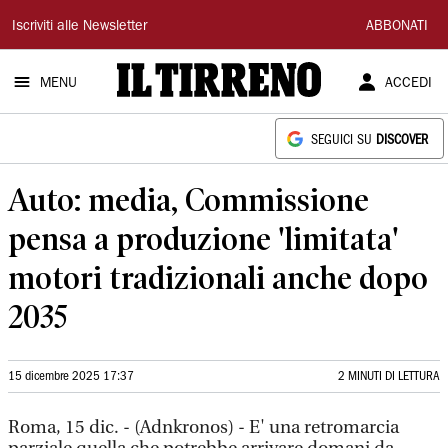
Il
Iscriviti alle Newsletter
ABBONATI
Tirreno
MENU
ACCEDI
SEGUICI SU
DISCOVER
Auto: media, Commissione
pensa a produzione 'limitata'
motori tradizionali anche dopo
2035
15 dicembre 2025 17:37
2 MINUTI DI LETTURA
Roma, 15 dic. - (Adnkronos) - E' una retromarcia