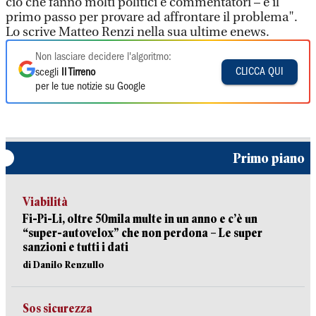
ciò che fanno molti politici e commentatori – è il
primo passo per provare ad affrontare il problema".
Lo scrive Matteo Renzi nella sua ultime enews.
Non lasciare decidere l'algoritmo:
CLICCA QUI
scegli
Il Tirreno
per le tue notizie su Google
Primo piano
Viabilità
Fi-Pi-Li, oltre 50mila multe in un anno e c’è un
“super-autovelox” che non perdona – Le super
sanzioni e tutti i dati
di Danilo Renzullo
Sos sicurezza