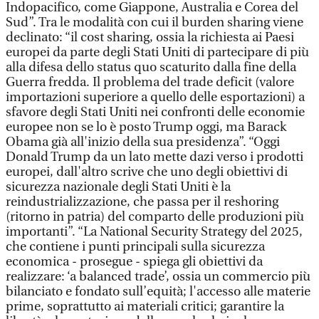
Indopacifico, come Giappone, Australia e Corea del
Sud”. Tra le modalità con cui il burden sharing viene
declinato: “il cost sharing, ossia la richiesta ai Paesi
europei da parte degli Stati Uniti di partecipare di più
alla difesa dello status quo scaturito dalla fine della
Guerra fredda. Il problema del trade deficit (valore
importazioni superiore a quello delle esportazioni) a
sfavore degli Stati Uniti nei confronti delle economie
europee non se lo è posto Trump oggi, ma Barack
Obama già all'inizio della sua presidenza”. “Oggi
Donald Trump da un lato mette dazi verso i prodotti
europei, dall'altro scrive che uno degli obiettivi di
sicurezza nazionale degli Stati Uniti è la
reindustrializzazione, che passa per il reshoring
(ritorno in patria) del comparto delle produzioni più
importanti”. “La National Security Strategy del 2025,
che contiene i punti principali sulla sicurezza
economica - prosegue - spiega gli obiettivi da
realizzare: ‘a balanced trade’, ossia un commercio più
bilanciato e fondato sull’equità; l'accesso alle materie
prime, soprattutto ai materiali critici; garantire la