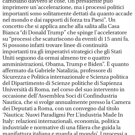
cambiano davvero le cose. Un presidente può
imprimere un'accelerazione, ma i processi politici
importanti sono solitamente dettati da quanto accade
nel mondo e dai rapporti di forza tra Paesi”. Un
concetto che si applica anche alla salita alla Casa
Bianca “di Donald Trump” che spinge l’acceleratore
su “processi che scaturiscono da eventi di 15 anni fa.
Si possono infatti trovare linee di continuità
importanti tra gli imperativi strategici che gli Stati
Uniti seguono da ormai almeno tre o quattro
amministrazioni, Obama, Trump e Biden”. È quanto
affermato da Gabriele Natalizia, professore di
Sicurezza e Politica internazionale e Scienza politica
del Dipartimento di Scienze politiche di Sapienza
Università di Roma, nel corso del suo intervento in
occasione dell’Assemblea Soci di Confindustria
Nautica, che si svolge annualmente presso la Camera
dei Deputati a Roma, con un convegno dal titolo
‘Nautica: Nuovi Paradigmi Per L’industria Made In
Italy: relazioni internazionali, economia, politica
industriale e normative di una filiera che guida la
manifattura italiana e guarda al mondo’. I processi a