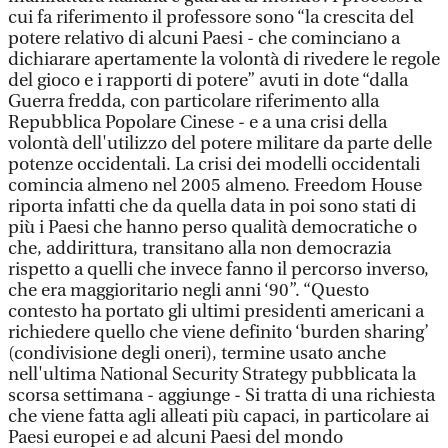
cui fa riferimento il professore sono “la crescita del
potere relativo di alcuni Paesi - che cominciano a
dichiarare apertamente la volontà di rivedere le regole
del gioco e i rapporti di potere” avuti in dote “dalla
Guerra fredda, con particolare riferimento alla
Repubblica Popolare Cinese - e a una crisi della
volontà dell'utilizzo del potere militare da parte delle
potenze occidentali. La crisi dei modelli occidentali
comincia almeno nel 2005 almeno. Freedom House
riporta infatti che da quella data in poi sono stati di
più i Paesi che hanno perso qualità democratiche o
che, addirittura, transitano alla non democrazia
rispetto a quelli che invece fanno il percorso inverso,
che era maggioritario negli anni ‘90”. “Questo
contesto ha portato gli ultimi presidenti americani a
richiedere quello che viene definito ‘burden sharing’
(condivisione degli oneri), termine usato anche
nell'ultima National Security Strategy pubblicata la
scorsa settimana - aggiunge - Si tratta di una richiesta
che viene fatta agli alleati più capaci, in particolare ai
Paesi europei e ad alcuni Paesi del mondo