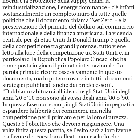
libertà e la protezione della supply chain, la
reindustrializzazione, l’energy dominance - c’è infatti
sostanzialmente un completo ritiro da tutte quelle
politiche che il documento chiama ‘Net Zero’ - e la
preservazione del primato del dollaro sul commercio
internazionale e della finanza americana. La vicenda
centrale per gli Stati Uniti di Donald Trump è quella
della competizione tra grandi potenze, tutto viene
letto alla luce della competizione tra Stati Uniti e, in
particolare, la Repubblica Popolare Cinese, che ha
come posta in gioco il primato internazionale. La
parola primato ricorre ossessivamente in questo
documento, ma lo potete trovare in tutti i documenti
strategici pubblicati anche dai predecessori”.
“Dobbiamo abituarci all'idea che gli Stati Uniti degli
anni ‘20 e ‘10 non sono gli stessi degli anni ‘80 o ‘90.
In questa fase non sono più gli Stati Uniti impegnati a
espandere la libertà dei commerci, ma nella
competizione per il primato e per la loro sicurezza.
Questo è l'obiettivo che devono raggiungere. Una
volta finita questa partita, se l’esito sarà a loro favore,
e a favore dei Paesi loro alleati, non escludo che