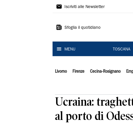
Il
Iscriviti alle Newsletter
Tirreno
Sfoglia il quotidiano
MENU
TOSCANA
Livorno
Firenze
Cecina-Rosignano
Emp
Ucraina: traghet
al porto di Odes