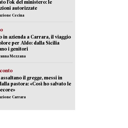
ato l’ok del ministero: le
zioni autorizzate
azione Cecina
to
 in azienda a Carrara, il viaggio
olore per Aldo: dalla Sicilia
ano i genitori
vanna Mezzana
cconto
i assaltano il gregge, messi in
dalla pastora: «Così ho salvato le
pecore»
azione Carrara