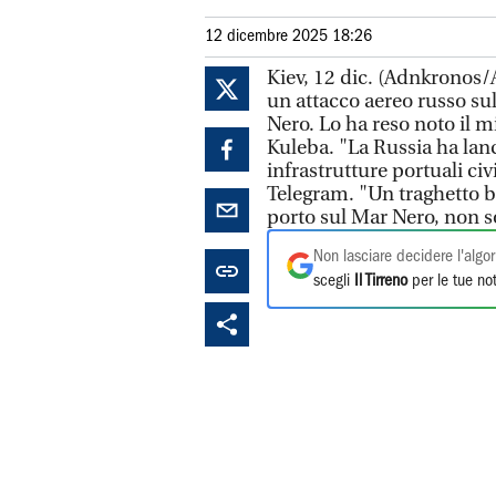
12 dicembre 2025 18:26
Kiev, 12 dic. (Adnkronos/A
un attacco aereo russo sul
Nero. Lo ha reso noto il m
Kuleba. "La Russia ha lanc
infrastrutture portuali civ
Telegram. "Un traghetto b
porto sul Mar Nero, non s
Non lasciare decidere l'algor
scegli
Il Tirreno
per le tue not