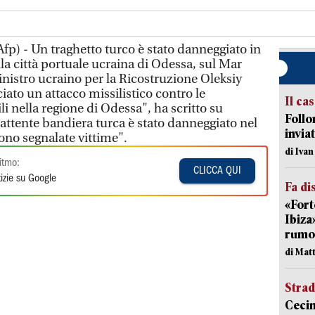
fp) - Un traghetto turco è stato danneggiato in
la città portuale ucraina di Odessa, sul Mar
inistro ucraino per la Ricostruzione Oleksiy
iato un attacco missilistico contro le
Il ca
ili nella regione di Odessa", ha scritto su
Follo
attente bandiera turca è stato danneggiato nel
inviat
ono segnalate vittime".
di Iva
itmo:
CLICCA QUI
izie su Google
Fa di
«Fort
Ibiza
rumor
di Mat
Strad
Cecin