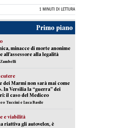
1 MINUTI DI LETTURA
Primo piano
so
nica, minacce di morte anonime
e all’assessore alla legalità
n Zambelli
scutere
e dei Marmi non sarà mai come
». In Versilia la “guerra” dei
i: il caso del Mediceo
teo Tuccini e Luca Basile
e e viabilità
a riattiva gli autovelox, è