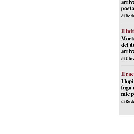
arriv
posta
di Red
Il lut
Morto
del d
arriv
di Gio
Il ra
I lup
fuga 
mie 
di Red