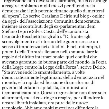
"regressione non deve solo allarmarci, ma ci costringe
a reagire. Abbiamo molti mezzi per difendere la
democrazia: il più potente rimane quello di mettersi
all'opera". Lo scrive Graziano Delrio sul blog - online
da oggi - dell'associazione Comunità democratica,
insieme ai contributi degli ex-parlamentari dem
Stefano Lepri e Silvia Costa, dell'economista
Leonardo Becchetti tra gli altri. "Di fronte agli
sconvolgimenti e al ritorno delle guerre cresce un
senso di impotenza nei cittadini. E nel frattempo, i
potenti della Terra si allenano nello smantellare le
regole del diritto internazionale: quei confini che
avevano garantito, in buona parte del mondo, la Forza
della Legge contro la Legge della Forza", scrive Delrio.
"Sta avvenendo lo smantellamento, a volte
democraticamente legittimato, della democrazia nel
mondo, e la rapida edificazione di una forma di
governo libertario-capitalista, amministrata
tecnocraticamente. Questa regressione non deve solo
allarmarci, ma ci costringe a reagire, per difendere la
nostra libertà insidiata, ora pure dalle nuove
tecnologie. Abbiamo molti mezzi per difendere la