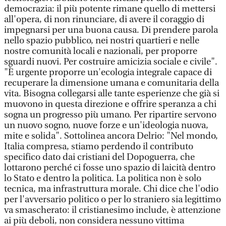
democrazia: il più potente rimane quello di mettersi
all'opera, di non rinunciare, di avere il coraggio di
impegnarsi per una buona causa. Di prendere parola
nello spazio pubblico, nei nostri quartieri e nelle
nostre comunità locali e nazionali, per proporre
sguardi nuovi. Per costruire amicizia sociale e civile".
"È urgente proporre un'ecologia integrale capace di
recuperare la dimensione umana e comunitaria della
vita. Bisogna collegarsi alle tante esperienze che già si
muovono in questa direzione e offrire speranza a chi
sogna un progresso più umano. Per ripartire servono
un nuovo sogno, nuove forze e un'ideologia nuova,
mite e solida". Sottolinea ancora Delrio: "Nel mondo,
Italia compresa, stiamo perdendo il contributo
specifico dato dai cristiani del Dopoguerra, che
lottarono perché ci fosse uno spazio di laicità dentro
lo Stato e dentro la politica. La politica non è solo
tecnica, ma infrastruttura morale. Chi dice che l'odio
per l'avversario politico o per lo straniero sia legittimo
va smascherato: il cristianesimo include, è attenzione
ai più deboli, non considera nessuno vittima