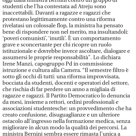
oggi dalla ministra Bernini contro un gruppo di
studenti che l’ha contestata ad Atreju sono
inaccettabili. Davanti a ragazze e ragazzi che
protestano legittimamente contro una riforma
rivelatasi un colossale flop, la ministra ha pensato
bene di rispondere non nel merito, ma insultandoli:
‘poveri comunisti’, ‘inutili’. È un comportamento
grave e sconcertante per chi ricopre un ruolo
istituzionale e dovrebbe invece ascoltare, dialogare e
assumersi le proprie responsabilità". Lo dichiara
Irene Manzi, capogruppo Pd in commissione
istruzione e cultura alla Camera. “Il semestre filtro è
sotto gli occhi di tutti: una riforma improvvisata,
bocciata da studenti, docenti e operatori del settore,
che rischia di far perdere un anno a migliaia di
ragazze e ragazzi. Il Partito Democratico lo denuncia
da mesi, insieme a rettori, ordini professionali e
associazioni studentesche: un provvedimento che ha
creato confusione, disuguaglianze e un ulteriore
ostacolo all’ingresso nella formazione medica, senza
migliorare in alcun modo la qualità dei percorsi. La
ministra Bernini sembra essere rimasta l’unica a