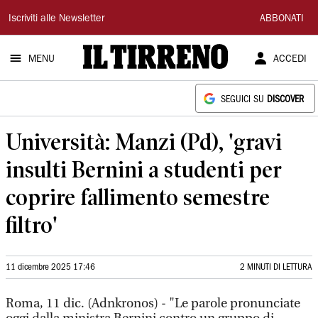
Il
Iscriviti alle Newsletter
ABBONATI
Tirreno
MENU
ACCEDI
SEGUICI SU
DISCOVER
Università: Manzi (Pd), 'gravi
insulti Bernini a studenti per
coprire fallimento semestre
filtro'
11 dicembre 2025 17:46
2 MINUTI DI LETTURA
Roma, 11 dic. (Adnkronos) - "Le parole pronunciate