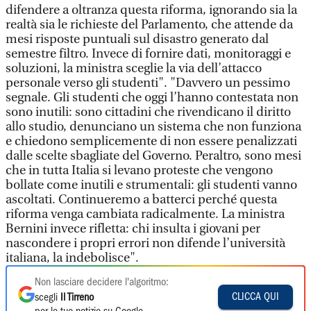
difendere a oltranza questa riforma, ignorando sia la
realtà sia le richieste del Parlamento, che attende da
mesi risposte puntuali sul disastro generato dal
semestre filtro. Invece di fornire dati, monitoraggi e
soluzioni, la ministra sceglie la via dell’attacco
personale verso gli studenti". "Davvero un pessimo
segnale. Gli studenti che oggi l’hanno contestata non
sono inutili: sono cittadini che rivendicano il diritto
allo studio, denunciano un sistema che non funziona
e chiedono semplicemente di non essere penalizzati
dalle scelte sbagliate del Governo. Peraltro, sono mesi
che in tutta Italia si levano proteste che vengono
bollate come inutili e strumentali: gli studenti vanno
ascoltati. Continueremo a batterci perché questa
riforma venga cambiata radicalmente. La ministra
Bernini invece rifletta: chi insulta i giovani per
nascondere i propri errori non difende l’università
italiana, la indebolisce".
Non lasciare decidere l'algoritmo:
CLICCA QUI
scegli
Il Tirreno