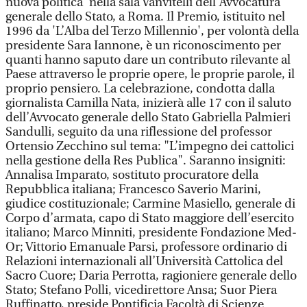
nuova politica' nella sala Vanvitelli dell’Avvocatura
generale dello Stato, a Roma. Il Premio, istituito nel
1996 da 'L’Alba del Terzo Millennio', per volontà della
presidente Sara Iannone, è un riconoscimento per
quanti hanno saputo dare un contributo rilevante al
Paese attraverso le proprie opere, le proprie parole, il
proprio pensiero. La celebrazione, condotta dalla
giornalista Camilla Nata, inizierà alle 17 con il saluto
dell’Avvocato generale dello Stato Gabriella Palmieri
Sandulli, seguito da una riflessione del professor
Ortensio Zecchino sul tema: "L’impegno dei cattolici
nella gestione della Res Publica". Saranno insigniti:
Annalisa Imparato, sostituto procuratore della
Repubblica italiana; Francesco Saverio Marini,
giudice costituzionale; Carmine Masiello, generale di
Corpo d’armata, capo di Stato maggiore dell’esercito
italiano; Marco Minniti, presidente Fondazione Med-
Or; Vittorio Emanuale Parsi, professore ordinario di
Relazioni internazionali all’Università Cattolica del
Sacro Cuore; Daria Perrotta, ragioniere generale dello
Stato; Stefano Polli, vicedirettore Ansa; Suor Piera
Ruffinatto, preside Pontificia Facoltà di Scienze