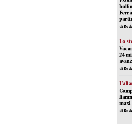
Esodo
bolli
Ferr
parti
di Red
Lo st
Vacan
24 mi
avanz
di Red
L’all
Campi
fiamm
maxi 
di Red