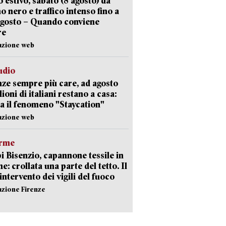
 estivo, sabato (8 agosto) da
no nero e traffico intenso fino a
agosto – Quando conviene
re
azione web
udio
ze sempre più care, ad agosto
lioni di italiani restano a casa:
a il fenomeno "Staycation"
azione web
arme
 Bisenzio, capannone tessile in
e: crollata una parte del tetto. Il
intervento dei vigili del fuoco
azione Firenze