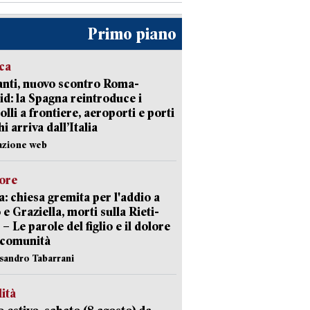
Primo piano
ica
nti, nuovo scontro Roma-
d: la Spagna reintroduce i
olli a frontiere, aeroporti e porti
i arriva dall’Italia
azione web
lore
: chiesa gremita per l'addio a
 e Graziella, morti sulla Rieti-
 – Le parole del figlio e il dolore
 comunità
ssandro Tabarrani
lità