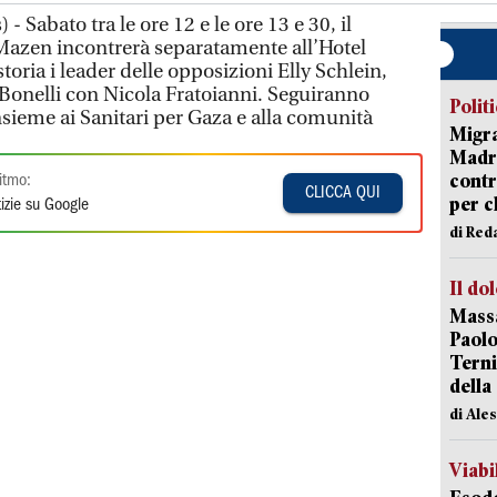
 Sabato tra le ore 12 e le ore 13 e 30, il
Mazen incontrerà separatamente all’Hotel
oria i leader delle opposizioni Elly Schlein,
Bonelli con Nicola Fratoianni. Seguiranno
Polit
nsieme ai Sanitari per Gaza e alla comunità
Migra
Madri
contr
itmo:
CLICCA QUI
per ch
izie su Google
di Red
Il do
Massa
Paolo
Terni
della
di Ale
Viabi