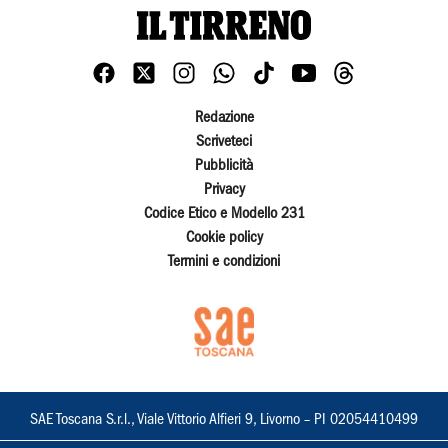
Redazione
Scriveteci
Pubblicità
Privacy
Codice Etico e Modello 231
Cookie policy
Termini e condizioni
SAE Toscana S.r.l., Viale Vittorio Alfieri 9, Livorno – PI 02054410499