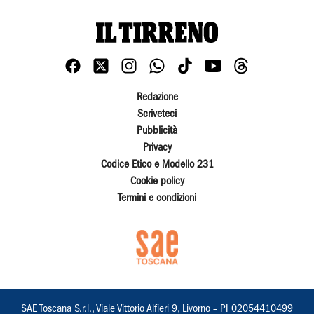
Redazione
Scriveteci
Pubblicità
Privacy
Codice Etico e Modello 231
Cookie policy
Termini e condizioni
SAE Toscana S.r.l., Viale Vittorio Alfieri 9, Livorno – PI 02054410499