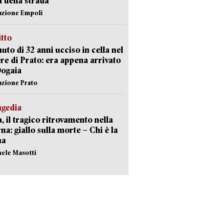
a della strada
azione Empoli
itto
uto di 32 anni ucciso in cella nel
re di Prato: era appena arrivato
Dogaia
azione Prato
agedia
, il tragico ritrovamento nella
rna: giallo sulla morte – Chi è la
ma
hele Masotti