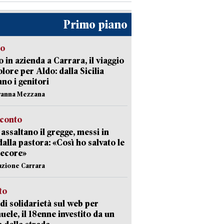
Primo piano
to
 in azienda a Carrara, il viaggio
olore per Aldo: dalla Sicilia
ano i genitori
vanna Mezzana
cconto
i assaltano il gregge, messi in
dalla pastora: «Così ho salvato le
pecore»
azione Carrara
sto
di solidarietà sul web per
ele, il 18enne investito da un