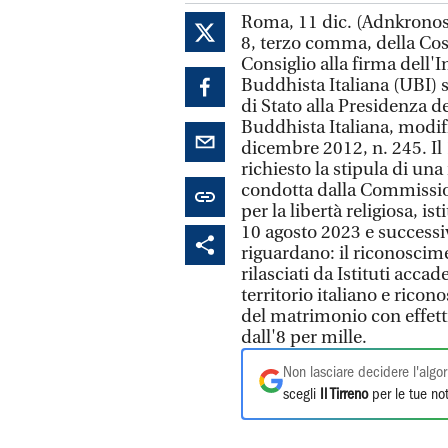
Roma, 11 dic. (Adnkronos) -
8, terzo comma, della Cost
Consiglio alla firma dell'I
Buddhista Italiana (UBI) s
di Stato alla Presidenza d
Buddhista Italiana, modifi
dicembre 2012, n. 245. Il
richiesto la stipula di una
condotta dalla Commissione
per la libertà religiosa, i
10 agosto 2023 e success
riguardano: il riconoscime
rilasciati da Istituti acca
territorio italiano e ricon
del matrimonio con effetti
dall'8 per mille.
Non lasciare decidere l'algor
scegli
Il Tirreno
per le tue not