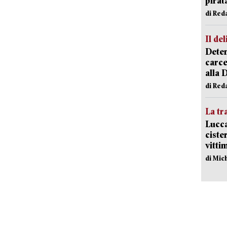
pirat
di Red
Il del
Deten
carce
alla 
di Red
La tr
Lucca
ciste
vitti
di Mic