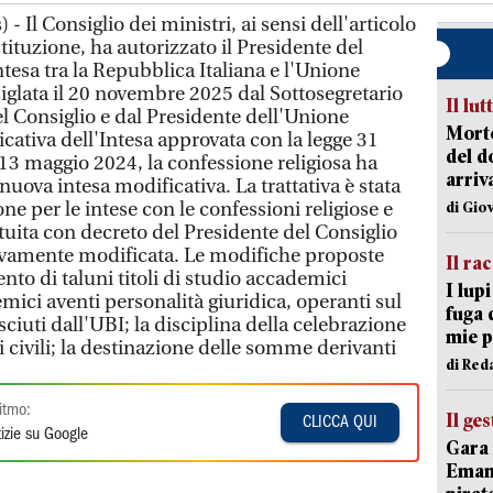
 Il Consiglio dei ministri, ai sensi dell'articolo
ituzione, ha autorizzato il Presidente del
ntesa tra la Repubblica Italiana e l'Unione
iglata il 20 novembre 2025 dal Sottosegretario
Il lut
el Consiglio e dal Presidente dell'Unione
Morto
cativa dell'Intesa approvata con la legge 31
del d
 13 maggio 2024, la confessione religiosa ha
arriv
 nuova intesa modificativa. La trattativa è stata
 per le intese con le confessioni religiose e
di Gio
stituita con decreto del Presidente del Consiglio
ivamente modificata. Le modifiche proposte
Il ra
nto di taluni titoli di studio accademici
I lup
demici aventi personalità giuridica, operanti sul
fuga 
osciuti dall'UBI; la disciplina della celebrazione
mie 
 civili; la destinazione delle somme derivanti
di Red
itmo:
Il ge
CLICCA QUI
izie su Google
Gara 
Emanu