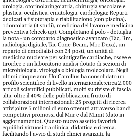
ginecologia e ostetricia, neurochirurgia, oncologia,
urologia, otorinolaringoiatria, chirurgia vascolare e
plastica, oculistica, ematologia, cardiologia; Reparti
dedicati a fisioterapia e riabilitazione (con piscina),
odontoiatria (4 studi), medicina del lavoro e medicina
preventiva (check-up). Completano il polo - dettaglia
la nota - un comparto diagnostico avanzato (Tac, Rm,
radiologia digitale, Tac Cone-Beam, Moc Dexa), un
reparto di emodialisi con 24 posti, un’unità di
medicina nucleare per scintigrafie cardiache, ossee e
tiroidee e un laboratorio analisi dotato di sezioni di
microbiologia, virologia e biologia molecolare. Negli
ultimi cinque anni UniCamillus ha consolidato un
profilo scientifico di livello internazionale:circa 2.000
articoli scientifici pubblicati, molti su riviste di fascia
alta; oltre il 40% delle pubblicazioni frutto di
collaborazioni internazionali; 25 progetti di ricerca
attivi;oltre 5 milioni di euro ottenuti attraverso bandi
competitivi promossi dal Mur e dal Mimit (dato in
aggiornamento). Questo nuovo assetto favorirà
equilibri virtuosi tra clinica, didattica e ricerca,
facilitando l’avvio di studi clinici avanzati, la