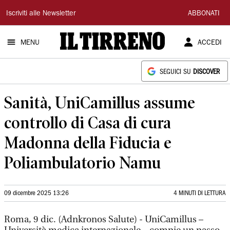
Il
Iscriviti alle Newsletter
ABBONATI
Tirreno
MENU
ACCEDI
SEGUICI SU
DISCOVER
Sanità, UniCamillus assume
controllo di Casa di cura
Madonna della Fiducia e
Poliambulatorio Namu
09 dicembre 2025 13:26
4 MINUTI DI LETTURA
Roma, 9 dic. (Adnkronos Salute) - UniCamillus –