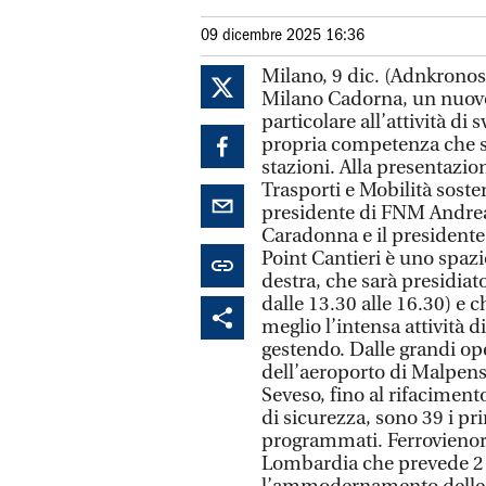
09 dicembre 2025 16:36
Milano, 9 dic. (Adnkronos)
Milano Cadorna, un nuovo
particolare all’attività di
propria competenza che s
stazioni. Alla presentazion
Trasporti e Mobilità sost
presidente di FNM Andrea 
Caradonna e il presidente 
Point Cantieri è uno spazio
destra, che sarà presidiato
dalle 13.30 alle 16.30) e 
meglio l’intensa attività
gestendo. Dalle grandi ope
dell’aeroporto di Malpens
Seveso, fino al rifaciment
di sicurezza, sono 39 i pr
programmati. Ferrovieno
Lombardia che prevede 2 m