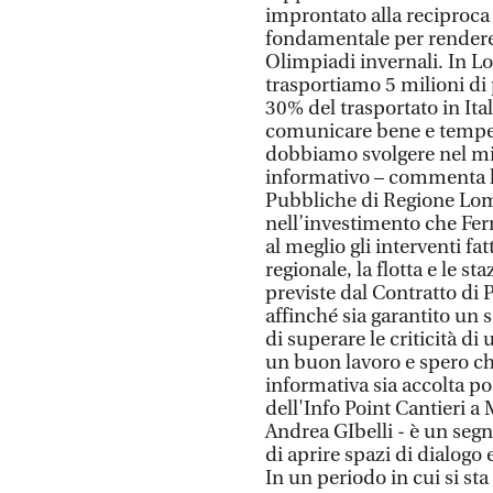
improntato alla reciproca 
fondamentale per rendere i
Olimpiadi invernali. In Lo
trasportiamo 5 milioni di 
30% del trasportato in I
comunicare bene e tempe
dobbiamo svolgere nel mig
informativo – commenta l’
Pubbliche di Regione Lomb
nell’investimento che Fe
al meglio gli interventi fat
regionale, la flotta e le s
previste dal Contratto d
affinché sia garantito un s
di superare le criticità di
un buon lavoro e spero ch
informativa sia accolta po
dell'Info Point Cantieri 
Andrea GIbelli - è un segn
di aprire spazi di dialogo e
In un periodo in cui si sta