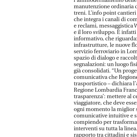
l’ammodernamento delle inf
manutenzione ordinaria del
treni. L’info point cantier
che integra i canali di com
e reclami, messaggistica W
e il loro sviluppo. È infat
informativo, che riguarda: i
infrastrutture, le nuove flo
servizio ferroviario in Lo
spazio di dialogo e raccol
segnalazioni: un luogo fisi
già consolidati. “Un proget
comunicativa che Region
trasportistico – dichiara l
Regione Lombardia Franco
trasparenza’: mettere al ce
viaggiatore, che deve esse
ogni momento la miglior so
comunicative intuitive e s
compiendo per trasformare
interventi su tutta la lin
rapporto tra cittadini e s