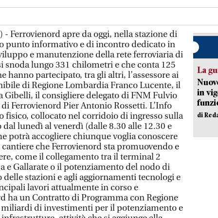
 - Ferrovienord apre da oggi, nella stazione di
 punto informativo e di incontro dedicato in
 sviluppo e manutenzione della rete ferroviaria di
i snoda lungo 331 chilometri e che conta 125
La gu
e hanno partecipato, tra gli altri, l’assessore ai
Nuovo
enibile di Regione Lombardia Franco Lucente, il
in vi
Gibelli, il consigliere delegato di FNM Fulvio
funzi
di Ferrovienord Pier Antonio Rossetti. L’Info
 fisico, collocato nel corridoio di ingresso sulla
di Red
 dal lunedì al venerdì (dalle 8.30 alle 12.30 e
che potrà accogliere chiunque voglia conoscere
 di cantiere che Ferrovienord sta promuovendo e
re, come il collegamento tra il terminal 2
a e Gallarate o il potenziamento del nodo di
o delle stazioni e agli aggiornamenti tecnologi e
incipali lavori attualmente in corso e
rd ha un Contratto di Programma con Regione
iliardi di investimenti per il potenziamento e