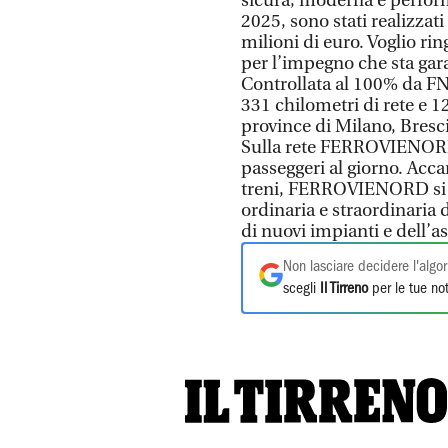
sicura, moderna e performa
2025, sono stati realizzati
milioni di euro. Voglio r
per l’impegno che sta gara
Controllata al 100% da 
331 chilometri di rete e 1
province di Milano, Bresc
Sulla rete FERROVIENORD 
passeggeri al giorno. Accan
treni, FERROVIENORD si 
ordinaria e straordinaria 
di nuovi impianti e dell’a
Non lasciare decidere l'algor
scegli
Il Tirreno
per le tue not