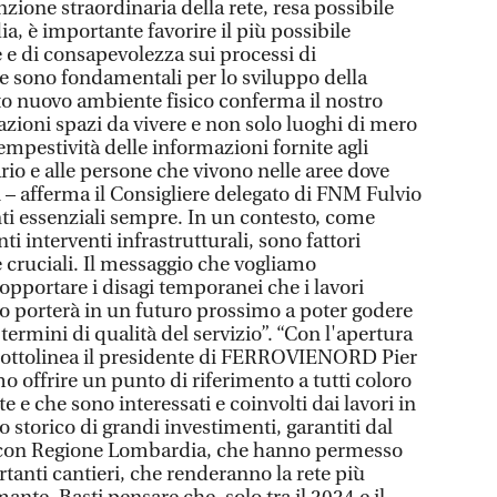
one straordinaria della rete, resa possibile
, è importante favorire il più possibile
 e di consapevolezza sui processi di
he sono fondamentali per lo sviluppo della
o nuovo ambiente fisico conferma il nostro
azioni spazi da vivere e non solo luoghi di mero
 tempestività delle informazioni fornite agli
ario e alle persone che vivono nelle aree dove
ri – afferma il Consigliere delegato di FNM Fulvio
i essenziali sempre. In un contesto, come
ti interventi infrastrutturali, sono fattori
 cruciali. Il messaggio che vogliamo
opportare i disagi temporanei che i lavori
 porterà in un futuro prossimo a poter godere
termini di qualità del servizio”. “Con l'apertura
– sottolinea il presidente di FERROVIENORD Pier
o offrire un punto di riferimento a tutti coloro
te e che sono interessati e coinvolti dai lavori in
 storico di grandi investimenti, garantiti dal
con Regione Lombardia, che hanno permesso
rtanti cantieri, che renderanno la rete più