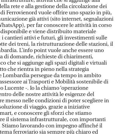
rastrutture, attività che si aggiunge alla
la rete e alla gestione della circolazione dei
i di Ferrovienord vuole offrire uno spazio in più,
unicazione già attivi (sito internet, segnalazioni
hatsApp), per far conoscere le attività in corso
ti disponibile e viene distribuito materiale
 cantieri attivi e futuri, gli investimenti sulle
tte dei treni, la ristrutturazione delle stazioni, il
mbardia. L’info point vuole anche essere uno
ta di domande, richieste di chiarimenti,
co che si aggiunge agli spazi digitali e virtuali
to che rientra in pieno nella strategia
e Lombardia persegue da tempo in ambito
’assessore ai Trasporti e Mobilità sostenibile di
 Lucente -. Io la chiamo ‘operazione
ntro delle nostre attività le esigenze del
re messo nelle condizioni di poter scegliere in
luzione di viaggio, grazie a iniziative
mart, e conoscere gli sforzi che stiamo
 il sistema infrastrutturale, con importanti
ea. Stiamo lavorando con impegno affinché il
istema ferroviario sia sempre più chiaro ed