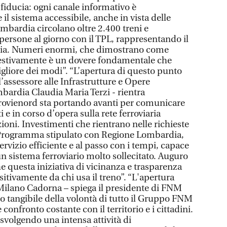
fiducia: ogni canale informativo è
l sistema accessibile, anche in vista delle
mbardia circolano oltre 2.400 treni e
persone al giorno con il TPL, rappresentando il
talia. Numeri enormi, che dimostrano come
stivamente è un dovere fondamentale che
liore dei modi”. “L’apertura di questo punto
assessore alle Infrastrutture e Opere
ardia Claudia Maria Terzi - rientra
rrovienord sta portando avanti per comunicare
ti e in corso d’opera sulla rete ferroviaria
tazioni. Investimenti che rientrano nelle richieste
i Programma stipulato con Regione Lombardia,
ervizio efficiente e al passo con i tempi, capace
 un sistema ferroviario molto sollecitato. Auguro
e questa iniziativa di vicinanza e trasparenza
sitivamente da chi usa il treno”. “L'apertura
a Milano Cadorna – spiega il presidente di FNM
o tangibile della volontà di tutto il Gruppo FNM
 confronto costante con il territorio e i cittadini.
 svolgendo una intensa attività di