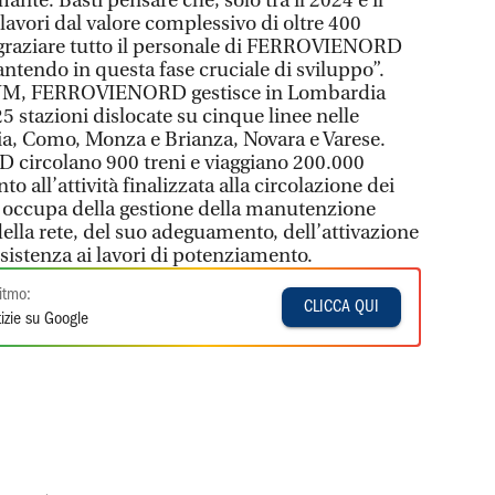
nte. Basti pensare che, solo tra il 2024 e il
 lavori dal valore complessivo di oltre 400
ingraziare tutto il personale di FERROVIENORD
ntendo in questa fase cruciale di sviluppo”.
FNM, FERROVIENORD gestisce in Lombardia
25 stazioni dislocate su cinque linee nelle
ia, Como, Monza e Brianza, Novara e Varese.
circolano 900 treni e viaggiano 200.000
to all’attività finalizzata alla circolazione dei
occupa della gestione della manutenzione
della rete, del suo adeguamento, dell’attivazione
ssistenza ai lavori di potenziamento.
itmo:
CLICCA QUI
izie su Google