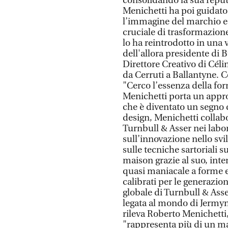
consolidando la sua reputa
Menichetti ha poi guidato 
l’immagine del marchio e
cruciale di trasformazion
lo ha reintrodotto in una 
dell'allora presidente di B
Direttore Creativo di Céli
da Cerruti a Ballantyne. Co
"Cerco l’essenza della for
Menichetti porta un approc
che è diventato un segno di
design, Menichetti collabo
Turnbull & Asser nei labo
sull’innovazione nello svil
sulle tecniche sartoriali 
maison grazie al suo, int
quasi maniacale a forme e 
calibrati per le generazio
globale di Turnbull & Asse
legata al mondo di Jermyn 
rileva Roberto Menichetti,
"rappresenta più di un mar