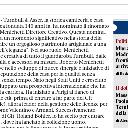
 Turnbull & Asser, la storica camiceria e casa
ca fondata 140 anni fa, ha nominato il rinomato
 Menichetti Direttore Creativo. Questa nomina,
na un momento significativo nella storia della
Polit
ire un orgoglioso patrimonio artigianale a una
Migra
l’eleganza". Nel suo ruolo, Menichetti
Madri
e creativa di tutto il guardaroba Turnbull, dalle
front
palla e accessori su misura. Roberto Menichetti
arriva
e nello sviluppo di nuove sinergie e iniziative di
reputazione della casa per la qualità senza
di Red
senza tempo. Nato negli Stati Uniti e cresciuto
viluppato una prospettiva internazionale che ha
Il do
a carriera. Ha iniziato a Parigi al fianco di
Massa
età, prima di entrare a far parte del Gft
Paolo
e), allora leader nella gestione delle licenze per
Terni
ome Valentino e Armani. Successivamente,
della
di Gft, Roland Böhler, lo ha scelto per entrare
di Ale
90, dove ha lanciato la collezione uomo,