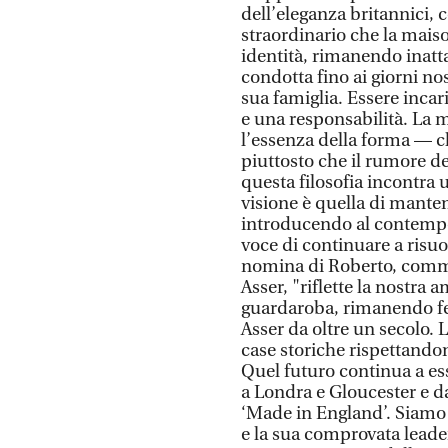
dell’eleganza britannici, 
straordinario che la mais
identità, rimanendo inatt
condotta fino ai giorni no
sua famiglia. Essere incar
e una responsabilità. La m
l’essenza della forma — 
piuttosto che il rumore d
questa filosofia incontra 
visione è quella di mante
introducendo al contempo
voce di continuare a risuo
nomina di Roberto, comme
Asser, "riflette la nostra
guardaroba, rimanendo fede
Asser da oltre un secolo.
case storiche rispettandone
Quel futuro continua a ess
a Londra e Gloucester e da
‘Made in England’. Siamo 
e la sua comprovata leader