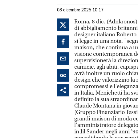
08 dicembre 2025 10:17
Roma, 8 dic. (Adnkronos) -
di abbigliamento britanni
designer italiano Roberto
si legge in una nota, "seg
maison, che continua a un
visione contemporanea del
supervisionerà la direzion
camicie, agli abiti, capis
avrà inoltre un ruolo chiav
design che valorizzino la 
compromessi e l’eleganza 
in Italia, Menichetti ha s
definito la sua straordinari
Claude Montana in giovane 
(Gruppo Finanziario Tessil
grandi maison di moda c
l’amministratore delegato 
in Jil Sander negli anni ’