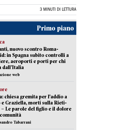
3 MINUTI DI LETTURA
Primo piano
ica
nti, nuovo scontro Roma-
d: in Spagna subito controlli a
iere, aeroporti e porti per chi
 dall’Italia
azione web
lore
: chiesa gremita per l'addio a
 e Graziella, morti sulla Rieti-
 – Le parole del figlio e il dolore
 comunità
ssandro Tabarrani