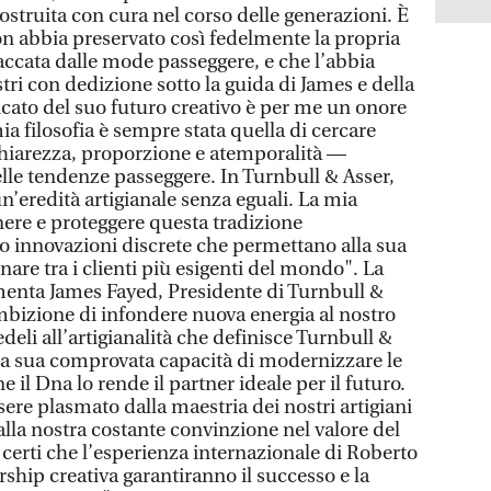
costruita con cura nel corso delle generazioni. È
on abbia preservato così fedelmente la propria
accata dalle mode passeggere, e che l’abbia
stri con dedizione sotto la guida di James e della
icato del suo futuro creativo è per me un onore
ia filosofia è sempre stata quella di cercare
chiarezza, proporzione e atemporalità —
elle tendenze passeggere. In Turnbull & Asser,
un’eredità artigianale senza eguali. La mia
nere e proteggere questa tradizione
 innovazioni discrete che permettano alla sua
nare tra i clienti più esigenti del mondo". La
nta James Fayed, Presidente di Turnbull &
 ambizione di infondere nuova energia al nostro
li all’artigianalità che definisce Turnbull &
 La sua comprovata capacità di modernizzare le
 il Dna lo rende il partner ideale per il futuro.
ere plasmato dalla maestria dei nostri artigiani
lla nostra costante convinzione nel valore del
certi che l’esperienza internazionale di Roberto
ship creativa garantiranno il successo e la