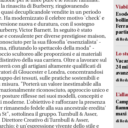
zione per le linee pure e le forme raffinate.
la rinascita di Burberry, ringiovanendo
Viabi
 quasi decuplicandole vendite in un periodo
Esodo
e. Ha modernizzato il celebre motivo 'check' e
bolli
versione nuova e duratura, con il sostegno
Ferr
urberry, Victor Barnett. In seguito è stato
parti
ne e consulente per diverse prestigiose maison,
di Red
nosciuto per la sua filosofia 'essenzialista' -
ma, rifiutando lo spettacolo della moda" -
Lo st
cio scultoreo alle proporzioni e ai materiali
stintivo della sua carriera. Oltre a lavorare sul
Vacan
rerà con gli artigiani altamente qualificati di
24 mi
ratori di Gloucester e Londra, concentrandosi
avanz
uppo dei tessuti, sulle pratiche sostenibili e
di Red
su misura. "Porterà un valore inestimabile alla
ernazionalmente riconosciuto, approccio unico e
L’all
posture riflesse nei suoi modelli, concepiti e
Campi
ni moderne. L’obiettivo è rafforzare la presenza
fiamm
r rimanendo fedele alla sua ancestrale eredita'
maxi 
St", sottolinea il gruppo. Turnbull & Asser,
 Direttore Creativo di Turnbull & Asser,
di Red
chio; è un’espressione vivente dello stile e