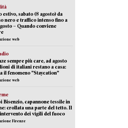
lità
 estivo, sabato (8 agosto) da
no nero e traffico intenso fino a
agosto – Quando conviene
re
azione web
udio
ze sempre più care, ad agosto
lioni di italiani restano a casa:
a il fenomeno "Staycation"
azione web
arme
 Bisenzio, capannone tessile in
e: crollata una parte del tetto. Il
intervento dei vigili del fuoco
azione Firenze