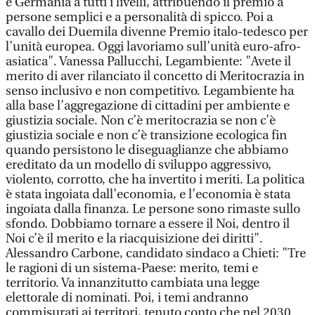
e Germania a tutti i livelli, attribuendo il premio a
persone semplici e a personalità di spicco. Poi a
cavallo dei Duemila divenne Premio italo-tedesco per
l’unità europea. Oggi lavoriamo sull’unità euro-afro-
asiatica". Vanessa Pallucchi, Legambiente: "Avete il
merito di aver rilanciato il concetto di Meritocrazia in
senso inclusivo e non competitivo. Legambiente ha
alla base l’aggregazione di cittadini per ambiente e
giustizia sociale. Non c’è meritocrazia se non c’è
giustizia sociale e non c’è transizione ecologica fin
quando persistono le diseguaglianze che abbiamo
ereditato da un modello di sviluppo aggressivo,
violento, corrotto, che ha invertito i meriti. La politica
è stata ingoiata dall’economia, e l’economia è stata
ingoiata dalla finanza. Le persone sono rimaste sullo
sfondo. Dobbiamo tornare a essere il Noi, dentro il
Noi c’è il merito e la riacquisizione dei diritti".
Alessandro Carbone, candidato sindaco a Chieti: "Tre
le ragioni di un sistema-Paese: merito, temi e
territorio. Va innanzitutto cambiata una legge
elettorale di nominati. Poi, i temi andranno
commisurati ai territori, tenuto conto che nel 2030