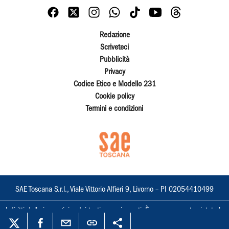
Redazione
Scriveteci
Pubblicità
Privacy
Codice Etico e Modello 231
Cookie policy
Termini e condizioni
SAE Toscana S.r.l., Viale Vittorio Alfieri 9, Livorno – PI 02054410499
I diritti delle immagini e dei testi sono riservati. È espressamente vietata la
loro riproduzione con qualsiasi mezzo e l'adattamento totale o parziale.