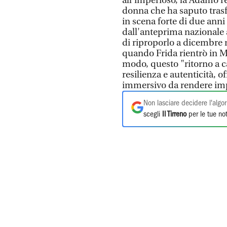
all’imperioso, la Adamo res
donna che ha saputo trasf
in scena forte di due anni 
dall'anteprima nazionale a
di riproporlo a dicembre 
quando Frida rientrò in Me
modo, questo "ritorno a ca
resilienza e autenticità, o
immersivo da rendere imperc
Non lasciare decidere l'algor
scegli
Il Tirreno
per le tue not