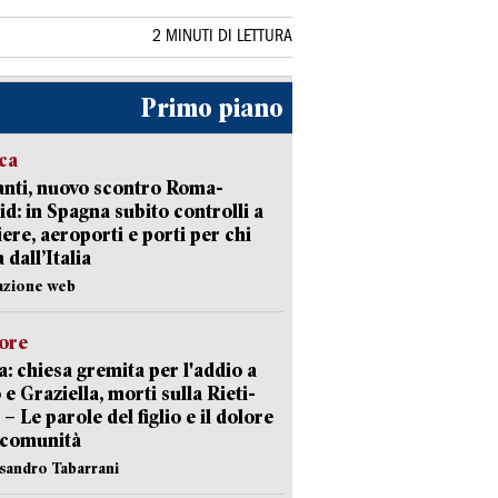
2 MINUTI DI LETTURA
Primo piano
ica
nti, nuovo scontro Roma-
d: in Spagna subito controlli a
iere, aeroporti e porti per chi
 dall’Italia
azione web
lore
: chiesa gremita per l'addio a
 e Graziella, morti sulla Rieti-
 – Le parole del figlio e il dolore
 comunità
ssandro Tabarrani