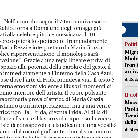
- Nell’anno che segna il 70mo anniversario
Kahlo, torna a Roma uno degli omaggi più
ti alla celebre pittrice messicana. Il 10
evere ospiterà lo spettacolo 'Tremendamente
Polit
a Ilaria Rezzi e interpretato da Maria Grazia
Migra
ice rappresentazione, il monologo sarà
Madri
razione". Grazie a una regia lineare e priva di
front
ia spazio alla potenza della parola e del gesto, il
arriva
o immediatamente all’interno della Casa Azul,
rose dove l’arte di Frida prendeva vita. Il testo è
di Red
lterna emozioni violente a illusori momenti di
inio interiore dell'artista. Il cuore pulsante
Il do
traordinaria prova d'attrice di Maria Grazia
Massa
stiamo a un’interpretazione, ma a una vera e
Paolo
rice non "fa" Frida, diventa Frida. Al di là di
Terni
nza fisica, è il lavoro sul corpo e sulla voce a
della
 fisicità consapevole e claudicante e una vocalità
di Ale
anno dal roco al graffiante, fino al suadente e