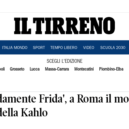
ITALIA MONDO
SPORT
TEMPO LIBERO
VIDEO
SCUOLA 2030
SCEGLI L'EDIZIONE
oli
Grosseto
Lucca
Massa-Carrara
Montecatini
Piombino-Elba
damente Frida', a Roma il m
della Kahlo