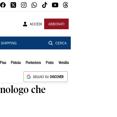
ACCEDI
ABBONATI
SHIPPING
CERCA
Pisa
Pistoia
Pontedera
Prato
Versilia
SEGUICI SU
DISCOVER
onologo che