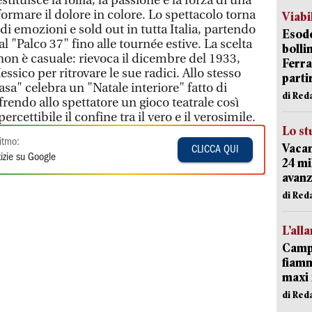
tituisce la follia, la passione e la forza di una
ormare il dolore in colore. Lo spettacolo torna
Viabi
di emozioni e sold out in tutta Italia, partendo
Esodo
l "Palco 37" fino alle tournée estive. La scelta
bolli
non è casuale: rievoca il dicembre del 1933,
Ferr
ssico per ritrovare le sue radici. Allo stesso
parti
sa" celebra un "Natale interiore" fatto di
di Red
ffrendo allo spettatore un gioco teatrale così
ettibile il confine tra il vero e il verosimile.
Lo st
itmo:
Vacan
CLICCA QUI
izie su Google
24 mi
avanz
di Red
L’all
Campi
fiamm
maxi 
di Red