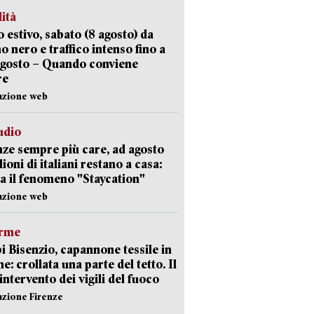
lità
 estivo, sabato (8 agosto) da
no nero e traffico intenso fino a
agosto – Quando conviene
re
azione web
udio
ze sempre più care, ad agosto
lioni di italiani restano a casa:
a il fenomeno "Staycation"
azione web
arme
 Bisenzio, capannone tessile in
e: crollata una parte del tetto. Il
intervento dei vigili del fuoco
azione Firenze