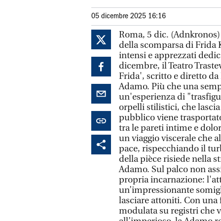
05 dicembre 2025 16:16
Roma, 5 dic. (Adnkronos) 
della scomparsa di Frida 
intensi e apprezzati dedica
dicembre, il Teatro Trast
Frida', scritto e diretto d
Adamo. Più che una sempl
un'esperienza di "trasfigu
orpelli stilistici, che lasc
pubblico viene trasportat
tra le pareti intime e dolo
un viaggio viscerale che a
pace, rispecchiando il turb
della pièce risiede nella s
Adamo. Sul palco non assi
propria incarnazione: l'att
un’impressionante somiglia
lasciare attoniti. Con una
modulata su registri che v