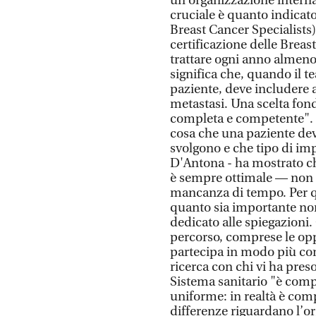
un’organizzazione interna
cruciale è quanto indica
Breast Cancer Specialists) 
certificazione delle Breast
trattare ogni anno almeno
significa che, quando il t
paziente, deve includere a
metastasi. Una scelta fon
completa e competente". P
cosa che una paziente deve
svolgono e che tipo di im
D'Antona - ha mostrato c
è sempre ottimale — non 
mancanza di tempo. Per 
quanto sia importante non
dedicato alle spiegazioni
percorso, comprese le oppo
partecipa in modo più cons
ricerca con chi vi ha pres
Sistema sanitario "è comp
uniforme: in realtà è comp
differenze riguardano l’or