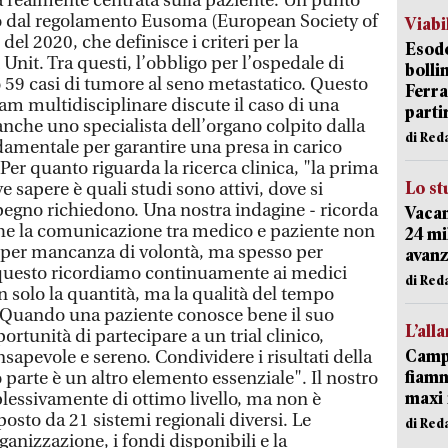
 realmente centrata sulla paziente. Un punto
to dal regolamento Eusoma (European Society of
Viabi
del 2020, che definisce i criteri per la
Esodo
 Unit. Tra questi, l’obbligo per l’ospedale di
bolli
 59 casi di tumore al seno metastatico. Questo
Ferr
eam multidisciplinare discute il caso di una
parti
nche uno specialista dell’organo colpito dalla
di Red
damentale per garantire una presa in carico
er quanto riguarda la ricerca clinica, "la prima
Lo st
 sapere è quali studi sono attivi, dove si
pegno richiedono. Una nostra indagine - ricorda
Vacan
he la comunicazione tra medico e paziente non
24 mi
per mancanza di volontà, ma spesso per
avanz
questo ricordiamo continuamente ai medici
di Red
 solo la quantità, ma la qualità del tempo
. Quando una paziente conosce bene il suo
L’all
rtunità di partecipare a un trial clinico,
Campi
apevole e sereno. Condividere i risultati della
fiamm
o parte è un altro elemento essenziale". Il nostro
maxi 
lessivamente di ottimo livello, ma non è
osto da 21 sistemi regionali diversi. Le
di Red
ganizzazione, i fondi disponibili e la