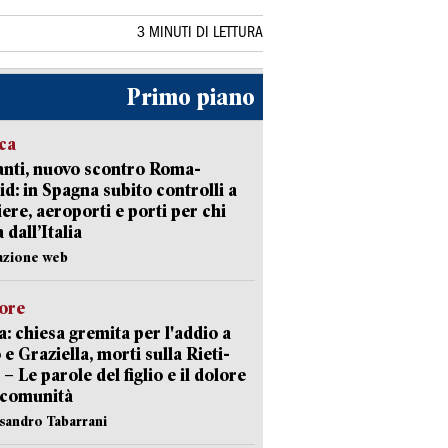
3 MINUTI DI LETTURA
Primo piano
ica
nti, nuovo scontro Roma-
d: in Spagna subito controlli a
iere, aeroporti e porti per chi
 dall’Italia
azione web
lore
: chiesa gremita per l'addio a
 e Graziella, morti sulla Rieti-
 – Le parole del figlio e il dolore
 comunità
ssandro Tabarrani