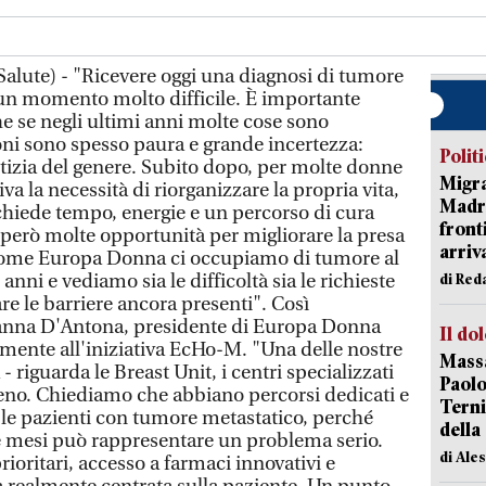
alute) - "Ricevere oggi una diagnosi di tumore
 un momento molto difficile. È importante
e se negli ultimi anni molte cose sono
ni sono spesso paura e grande incertezza:
Polit
tizia del genere. Subito dopo, per molte donne
Migra
iva la necessità di riorganizzare la propria vita,
Madri
chiede tempo, energie e un percorso di cura
front
però molte opportunità per migliorare la presa
arriva
. Come Europa Donna ci occupiamo di tumore al
nni e vediamo sia le difficoltà sia le richieste
di Red
re le barriere ancora presenti". Così
anna D'Antona, presidente di Europa Donna
Il do
vamente all'iniziativa EcHo-M. "Una delle nostre
Massa
- riguarda le Breast Unit, i centri specializzati
Paolo
seno. Chiediamo che abbiano percorsi dedicati e
Terni
r le pazienti con tumore metastatico, perché
della
re mesi può rappresentare un problema serio.
di Ale
ioritari, accesso a farmaci innovativi e