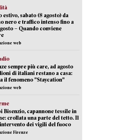
lità
 estivo, sabato (8 agosto) da
no nero e traffico intenso fino a
agosto – Quando conviene
re
azione web
udio
ze sempre più care, ad agosto
lioni di italiani restano a casa:
a il fenomeno "Staycation"
azione web
arme
 Bisenzio, capannone tessile in
e: crollata una parte del tetto. Il
intervento dei vigili del fuoco
azione Firenze