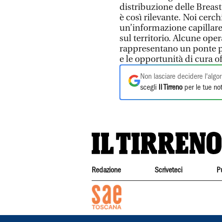
distribuzione delle Breast
è così rilevante. Noi cerc
un’informazione capillare,
sul territorio. Alcune ope
rappresentano un ponte pre
e le opportunità di cura o
Non lasciare decidere l'algor
scegli
Il Tirreno
per le tue not
Redazione
Scriveteci
P