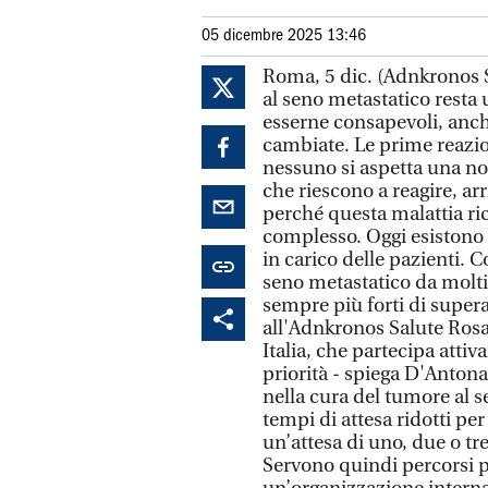
05 dicembre 2025 13:46
Roma, 5 dic. (Adnkronos S
al seno metastatico resta
esserne consapevoli, anch
cambiate. Le prime reazio
nessuno si aspetta una no
che riescono a reagire, arr
perché questa malattia ri
complesso. Oggi esistono 
in carico delle pazienti
seno metastatico da molti a
sempre più forti di supera
all'Adnkronos Salute Ros
Italia, che partecipa atti
priorità - spiega D'Antona 
nella cura del tumore al 
tempi di attesa ridotti pe
un’attesa di uno, due o t
Servono quindi percorsi pr