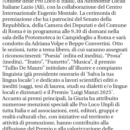
(Unione delle Pro Loco d’Italia), da Autonomie Locali
Italiane Lazio (Ali), con la collaborazione del Centro
Internazionale Eugenio Montale. La cerimonia di
premiazione che ha i patrocini del Senato della
Repubblica, della Camera dei Deputati e del Comune
di Roma è in programma alle 9.30 di domani nella
sala della Protomoteca in Campidoglio a Roma e sarà
condotto da Adriana Volpe e Beppe Convertini. Otto
le sezioni, tutte a tema libero, di cui saranno assegnati
i riconoscimenti: “Poesia” (edita ed inedita), “Prosa”
(inedita), “Teatro”, “Fumetto”, “Musica”, il premio
“Tullio De Mauro” intitolato all’illustre e compianto
linguista (già presidente onorario di 'Salva la tua
lingua locale') e dedicato a lavori scientifici editi o
inediti (saggi, tesi di laurea, studi su dialetti e/o lingue
locali e dizionari) e il Premio 'Luigi Manzi 2025'.
Accanto ai premi principali, la Giuria ha attribuito
numerose menzioni speciali alle Pro Loco Unpli di
tutta Italia e ad associazioni, enti, editori, gruppi e
realtà culturali che, con iniziative sul territorio e
attività di promozione, hanno contribuito alla
diffusione del Premio e alla valorizzazione delle