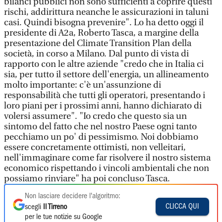
bilanci pubblici non sono sufficienti a coprire questi
rischi, addirittura neanche le assicurazioni in taluni
casi. Quindi bisogna prevenire". Lo ha detto oggi il
presidente di A2a, Roberto Tasca, a margine della
presentazione del Climate Transition Plan della
società, in corso a Milano. Dal punto di vista di
rapporto con le altre aziende "credo che in Italia ci
sia, per tutto il settore dell'energia, un allineamento
molto importante: c'è un'assunzione di
responsabilità che tutti gli operatori, presentando i
loro piani per i prossimi anni, hanno dichiarato di
volersi assumere". "Io credo che questo sia un
sintomo del fatto che nel nostro Paese ogni tanto
pecchiamo un po' di pessimismo. Noi dobbiamo
essere concretamente ottimisti, non velleitari,
nell'immaginare come far risolvere il nostro sistema
economico rispettando i vincoli ambientali che non
possiamo rinviare" ha poi concluso Tasca.
Non lasciare decidere l'algoritmo:
CLICCA QUI
scegli
Il Tirreno
per le tue notizie su Google