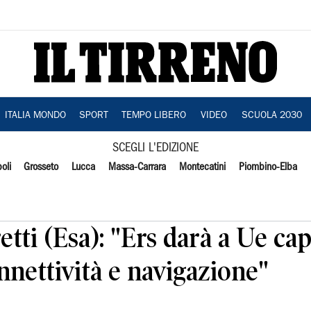
ITALIA MONDO
SPORT
TEMPO LIBERO
VIDEO
SCUOLA 2030
SCEGLI L'EDIZIONE
oli
Grosseto
Lucca
Massa-Carrara
Montecatini
Piombino-Elba
etti (Esa): "Ers darà a Ue ca
nnettività e navigazione"