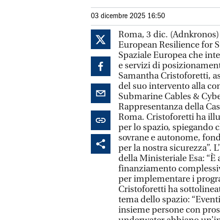
03 dicembre 2025 16:50
Roma, 3 dic. (Adnkronos)
European Resilience for 
Spaziale Europea che integ
e servizi di posizionament
Samantha Cristoforetti, a
del suo intervento alla 
Submarine Cables & Cybers
Rappresentanza della Cas
Roma. Cristoforetti ha illu
per lo spazio, spiegando c
sovrane e autonome, fond
per la nostra sicurezza”. 
della Ministeriale Esa: “
finanziamento complessivo
per implementare i progra
Cristoforetti ha sottolin
tema dello spazio: “Even
insieme persone con prosp