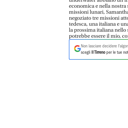
underwater abbiano un’inf
economica e nella nostra 
missioni lunari, Samantha 
negoziato tre missioni att
tedesca, una italiana e una
la prossima italiana nello 
potrebbe essere il mio, com
Non lasciare decidere l'algor
scegli
Il Tirreno
per le tue not