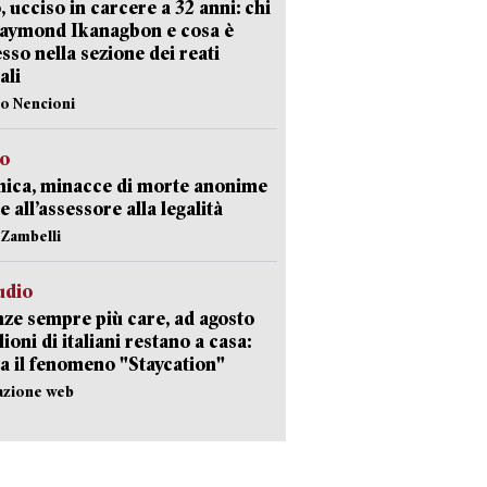
, ucciso in carcere a 32 anni: chi
Raymond Ikanagbon e cosa è
sso nella sezione dei reati
ali
lo Nencioni
so
nica, minacce di morte anonime
e all’assessore alla legalità
n Zambelli
udio
ze sempre più care, ad agosto
lioni di italiani restano a casa:
a il fenomeno "Staycation"
azione web