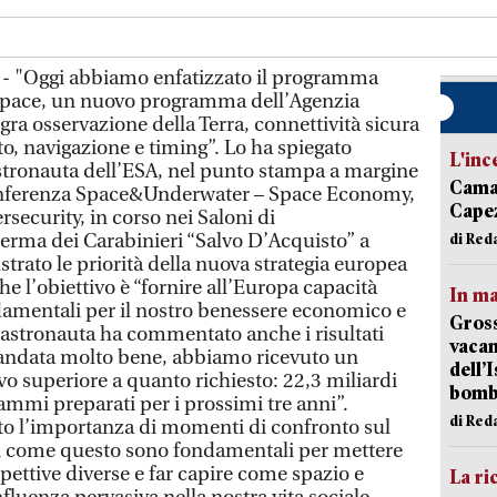
 - "Oggi abbiamo enfatizzato il programma
Space, un nuovo programma dell’Agenzia
ra osservazione della Terra, connettività sicura
o, navigazione e timing”. Lo ha spiegato
L'inc
stronauta dell’ESA, nel punto stampa a margine
Camai
conferenza Space&Underwater – Space Economy,
Capez
ecurity, in corso nei Saloni di
erma dei Carabinieri “Salvo D’Acquisto” a
di Red
strato le priorità della nuova strategia europea
he l’obiettivo è “fornire all’Europa capacità
In ma
amentali per il nostro benessere economico e
Gross
L’astronauta ha commentato anche i risultati
vacan
È andata molto bene, abbiamo ricevuto un
dell’
 superiore a quanto richiesto: 22,3 miliardi
bom
mmi preparati per i prossimi tre anni”.
di Red
eato l’importanza di momenti di confronto sul
ti come questo sono fondamentali per mettere
ettive diverse e far capire come spazio e
La ri