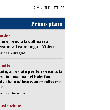
2 MINUTI DI LETTURA
Primo piano
endio
ore, brucia la collina tra
zano e il capoluogo – Video
azione Viareggio
nette
eto, arrestato per terrorismo: la
za in Toscana del baby fan
Isis che studiava come realizzare
be
azione Grosseto
costruzione