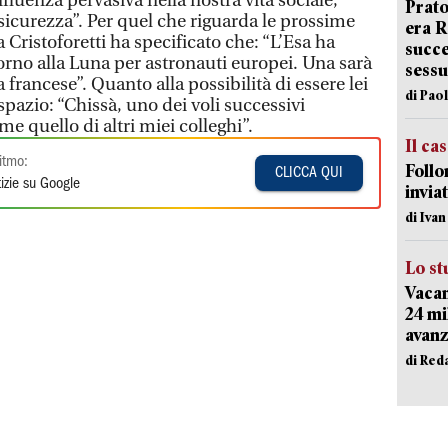
luenza pervasiva nella nostra vita sociale,
Prato
sicurezza”. Per quel che riguarda le prossime
era 
Cristoforetti ha specificato che: “L’Esa ha
succe
orno alla Luna per astronauti europei. Una sarà
sessu
 francese”. Quanto alla possibilità di essere lei
di Pao
spazio: “Chissà, uno dei voli successivi
e quello di altri miei colleghi”.
Il ca
itmo:
Follo
CLICCA QUI
izie su Google
inviat
di Iva
Lo st
Vacan
24 mi
avanz
di Red