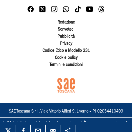
Redazione
Scriveteci
Pubblicità
Privacy
Codice Etico e Modello 231
Cookie policy
Termini e condizioni
SAE Toscana S.r.l., Viale Vittorio Alfieri 9, Livorno – PI 02054410499
I diritti delle immagini e dei testi sono riservati. È espressamente vietata la
loro riproduzione con qualsiasi mezzo e l'adattamento totale o parziale.