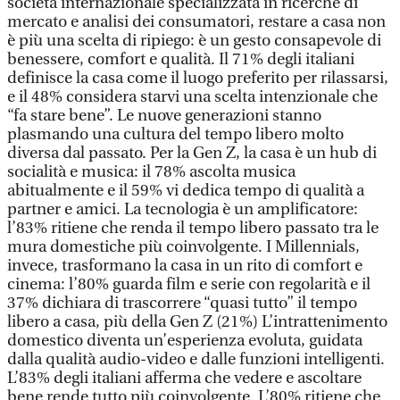
società internazionale specializzata in ricerche di
mercato e analisi dei consumatori, restare a casa non
è più una scelta di ripiego: è un gesto consapevole di
benessere, comfort e qualità. Il 71% degli italiani
definisce la casa come il luogo preferito per rilassarsi,
e il 48% considera starvi una scelta intenzionale che
“fa stare bene”. Le nuove generazioni stanno
plasmando una cultura del tempo libero molto
diversa dal passato. Per la Gen Z, la casa è un hub di
socialità e musica: il 78% ascolta musica
abitualmente e il 59% vi dedica tempo di qualità a
partner e amici. La tecnologia è un amplificatore:
l’83% ritiene che renda il tempo libero passato tra le
mura domestiche più coinvolgente. I Millennials,
invece, trasformano la casa in un rito di comfort e
cinema: l’80% guarda film e serie con regolarità e il
37% dichiara di trascorrere “quasi tutto” il tempo
libero a casa, più della Gen Z (21%) L’intrattenimento
domestico diventa un’esperienza evoluta, guidata
dalla qualità audio-video e dalle funzioni intelligenti.
L’83% degli italiani afferma che vedere e ascoltare
bene rende tutto più coinvolgente. L’80% ritiene che