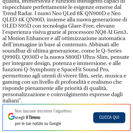
qualità, immersività e funzioni intelligenti capaci di
rispecchiare perfettamente le esigenze emerse dal
Trend Radar. I nuovi Neo QLed 8K QN900D e Neo
QLED 4K QN90D, insieme alla nuova generazione di
OLED S95D con tecnologia Glare-Free, elevano
l’esperienza visiva grazie al processore NQ8 AI Gen3,
al Motion Enhancer e all’ottimizzazione automatica
dell’immagine in base al contenuto. Abbinati alle
soundbar di ultima generazione, come le Q-Series
Q990D, Q930D e la nuova S800D Ultra-Slim, pensate
per integrare design, potenza e immersione, e alle
funzioni Q-Symphony e SpaceFit Sound Pro,
permettono agli utenti di vivere film, serie, musica e
gaming con un livello di profondità e realismo che
risponde pienamente alle priorità di qualità,
personalizzazione e coinvolgimento espresse dagli
italiani".
Non lasciare decidere l'algoritmo:
CLICCA QUI
scegli
Il Tirreno
per le tue notizie su Google