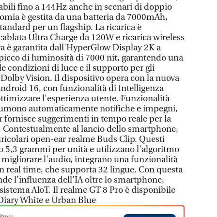
abili fino a 144Hz anche in scenari di doppio
onomia è gestita da una batteria da 7000mAh,
standard per un flagship. La ricarica è
cablata Ultra Charge da 120W e ricarica wireless
va è garantita dall'HyperGlow Display 2K a
icco di luminosità di 7000 nit, garantendo una
 le condizioni di luce e il supporto per gli
Dolby Vision. Il dispositivo opera con la nuova
ndroid 16, con funzionalità di Intelligenza
 ottimizzare l'esperienza utente. Funzionalità
ssumono automaticamente notifiche e impegni,
fornisce suggerimenti in tempo reale per la
. Contestualmente al lancio dello smartphone,
auricolari open-ear realme Buds Clip. Questi
o 5,3 grammi per unità e utilizzano l'algoritmo
 migliorare l'audio, integrano una funzionalità
r in real time, che supporta 32 lingue. Con questa
de l'influenza dell'IA oltre lo smartphone,
sistema AIoT. Il realme GT 8 Pro è disponibile
i Diary White e Urban Blue