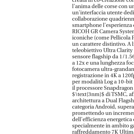
creata in co-creazione c
l'anima delle corse con un
un'interfaccia utente dedic
collaborazione quadrienn
smartphone l'esperienza di
RICOH GR Camera System e i
iconiche (come Pellicola 
un carattere distintivo. A 
teleobiettivo Ultra Clari
sensore flagship da 1/1.5
a 12x e una lunghezza focal
fotocamera ultra-grandan
registrazione in 4K a 120
per modalità Log a 10-bit 
il processore Snapdragon 
$\text{3nm}$ di TSMC, aff
architettura a Dual Flagsh
categoria Android, supera
promettendo un incremen
dell'efficienza energetica
specialmente in ambito ga
raffreddamento 7K Ultima