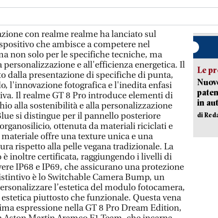
azione con realme realme ha lanciato sul
ispositivo che ambisce a competere nel
a non solo per le specifiche tecniche, ma
 personalizzazione e all'efficienza energetica. Il
Le pr
ato dalla presentazione di specifiche di punta,
Nuovo
lo, l'innovazione fotografica e l'inedita enfasi
paten
ttiva. Il realme GT 8 Pro introduce elementi di
in au
hio alla sostenibilità e alla personalizzazione
Blue si distingue per il pannello posteriore
di Red
 organosilicio, ottenuta da materiali riciclati e
 materiale offre una texture unica e una
ura rispetto alla pelle vegana tradizionale. La
è inoltre certificata, raggiungendo i livelli di
vere IP68 e IP69, che assicurano una protezione
stintivo è lo Switchable Camera Bump, un
ersonalizzare l’estetica del modulo fotocamera,
 estetica piuttosto che funzionale. Questa vena
sima espressione nella GT 8 Pro Dream Edition,