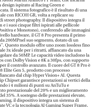
on Aston Martin Aramco F1 Team, che incarna
 design ispirato al Racing Green e
ata. Il sistema fotografico è il risultato di una
ale con RICOH GR, volta a replicare su
 street photography. Il dispositivo integra il
 suoi cinque filtri ispirati alle pellicole
Positiva e Monotono), conferendo alle immagini
livello hardware, il GT 8 Pro presenta il primo
ty da 200MPnel suo segmento, dotato di un
6". Questo modulo offre uno zoom lossless fino
e 3x ideale per i ritratti, affiancato da una
golare da 50MP. Le capacità video includono la
fps con Dolby Vision e 8K a 30fps, con supporto
per il controllo avanzato. Il cuore del GT 8 Pro è
8 Elite Gen 5, prodotto con processo
iancato dal chip Hyper Vision+ AI. Questa
ip Chipset garantisce prestazioni ai vertici della
ndo i 4 milioni di punti su AnTuTu e
to prestazionale del 20% e un miglioramento
 del 35%. A sostegno delle prestazioni elevate,
ming, il dispositivo integra un sistema di
te VC e la tecnologia AI Gaming Super Frame,