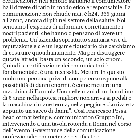
certificazione: nell'ambito sanitario il comunicatore
ha il dovere di farlo in modo etico e responsabile. La
comunicazione non chiude mai, è h24, 365 giorni
all'anno, ancora di più nel settore della salute. Noi
sentiamo l'esigenza di informare correttamente i
nostri pazienti, che hanno o pensano di avere un
problema. Un'azienda soprattutto sanitaria vive di
reputazione e c'è un legame fiduciario che cerchiamo
di costruire quotidianamente. Ma per distruggere
questa 'strada' basta un secondo, un solo errore.
Quindi la certificazione dei comunicatori è
fondamentale, è una necessità. Mettere in questo
ruolo una persona priva di competenze espone alla
possibilità di danni enormi, è come mettere una
macchina di Formula Uno nelle mani di un bambino
di 6 anni: nella ipotesi migliore non arriva ai pedali e
la macchina rimane ferma, nella peggiore c'arriva e fa
appunto un sacco di danni". Così Francesco Pessa,
head of marketing & communication Gruppo Ini,
intervenendo a una tavola rotonda a Roma nel corso
dell'evento 'Governance della comunicazione
professionale: competenze certificate e