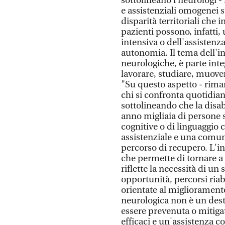
sottolineano i neurologi - 
e assistenziali omogenei s
disparità territoriali che 
pazienti possono, infatti, u
intensiva o dell'assistenz
autonomia. Il tema dell'in
neurologiche, è parte integ
lavorare, studiare, muover
"Su questo aspetto - rimarc
chi si confronta quotidia
sottolineando che la disab
anno migliaia di persone s
cognitive o di linguaggio
assistenziale e una comu
percorso di recupero. L'in
che permette di tornare a 
riflette la necessità di un
opportunità, percorsi riab
orientate al miglioramento 
neurologica non è un des
essere prevenuta o mitiga
efficaci e un'assistenza c