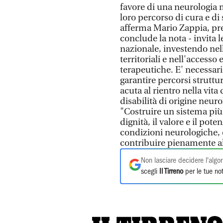
favore di una neurologia
loro percorso di cura e di
afferma Mario Zappia, pres
conclude la nota - invita l
nazionale, investendo nell
territoriali e nell'accesso
terapeutiche. E' necessari
garantire percorsi struttu
acuta al rientro nella vita
disabilità di origine neuro
"Costruire un sistema più 
dignità, il valore e il po
condizioni neurologiche, e
contribuire pienamente a
Non lasciare decidere l'algor
scegli
Il Tirreno
per le tue not