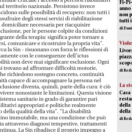
rimane cruciale l'accesso a percorsi riabilitativi
Fi-Pi
ul territorio nazionale. Persistono invece
anno 
incidono sulle possibilità di recupero: non tutti i
non p
sufruire degli stessi servizi di riabilitazione
tutti 
a domiciliare necessaria per riacquisire
di Dan
clusione, per le persone colpite da condizioni
rante della terapia: significa poter tornare a
Viole
si, comunicare e ricostruire la propria vita".
a la Sin - risuonano con forza le riflessioni di
Livor
namente con le conseguenze dell'ictus
piazz
ilità non deve mai significare esclusione. Ogni
scopo
i trovano ad affrontare difficoltà motorie,
di Red
 che richiedono sostegno concreto, continuità
nità capace di accompagnare la persona nel
La st
clusione diventa, quindi, parte della cura: è ciò
Casa 
vivere nonostante le limitazioni. Questa visione
resta
 sistema sanitario in grado di garantire pari
della
ilitativi appropriati e politiche realmente
della
della qualità della vita". "La disabilità
tino immutabile, ma una condizione che può
di Red
ta attraverso diagnosi tempestive, trattamenti
ontinua. La Sin ribadisce il proprio impegno a