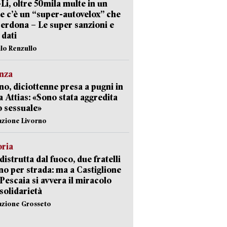
-Li, oltre 50mila multe in un
e c’è un “super-autovelox” che
erdona – Le super sanzioni e
i dati
ilo Renzullo
nza
no, diciottenne presa a pugni in
a Attias: «Sono stata aggredita
 sessuale»
azione Livorno
oria
distrutta dal fuoco, due fratelli
no per strada: ma a Castiglione
 Pescaia si avvera il miracolo
 solidarietà
azione Grosseto