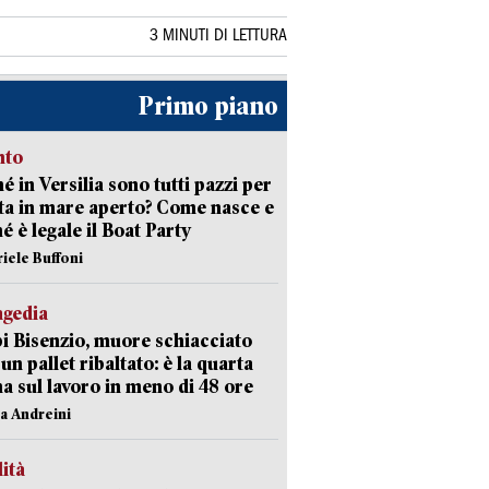
3 MINUTI DI LETTURA
Primo piano
nto
é in Versilia sono tutti pazzi per
sta in mare aperto? Come nasce e
é è legale il Boat Party
riele Buffoni
agedia
 Bisenzio, muore schiacciato
 un pallet ribaltato: è la quarta
ma sul lavoro in meno di 48 ore
na Andreini
lità