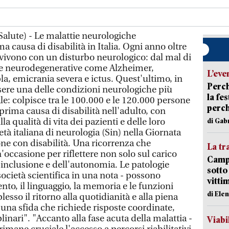
alute) - Le malattie neurologiche
a causa di disabilità in Italia. Ogni anno oltre
vivono con un disturbo neurologico: dal mal di
gie neurodegenerative come Alzheimer,
L’eve
la, emicrania severa e ictus. Quest'ultimo, in
Perch
ssere una delle condizioni neurologiche più
la fe
le: colpisce tra le 100.000 e le 120.000 persone
perch
 prima causa di disabilità nell'adulto, con
a qualità di vita dei pazienti e delle loro
di Gab
età italiana di neurologia (Sin) nella Giornata
one con disabilità. Una ricorrenza che
La tr
'occasione per riflettere non solo sul carico
Campi
l'inclusione e dell'autonomia. Le patologie
sotto
società scientifica in una nota - possono
vitti
o, il linguaggio, la memoria e le funzioni
di Ele
sso il ritorno alla quotidianità e alla piena
 una sfida che richiede risposte coordinate,
linari". "Accanto alla fase acuta della malattia -
Viabi