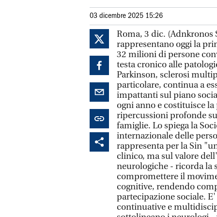
03 dicembre 2025 15:26
Roma, 3 dic. (Adnkronos S
rappresentano oggi la prim
32 milioni di persone con
testa cronico alle patolo
Parkinson, sclerosi multip
particolare, continua a e
impattanti sul piano socia
ogni anno e costituisce la
ripercussioni profonde sull
famiglie. Lo spiega la Soci
internazionale delle pers
rappresenta per la Sin "un
clinico, ma sul valore del
neurologiche - ricorda la 
compromettere il moviment
cognitive, rendendo comple
partecipazione sociale. E'
continuative e multidiscip