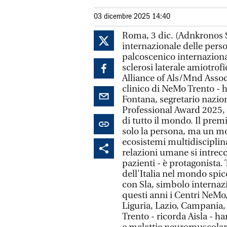
03 dicembre 2025 14:40
Roma, 3 dic. (Adnkronos S
internazionale delle person
palcoscenico internazional
sclerosi laterale amiotrof
Alliance of Als/Mnd Assoc
clinico di NeMo Trento - h
Fontana, segretario nazion
Professional Award 2025, v
di tutto il mondo. Il prem
solo la persona, ma un mod
ecosistemi multidisciplina
relazioni umane si intrecc
pazienti - è protagonista.
dell'Italia nel mondo spic
con Sla, simbolo internazi
questi anni i Centri NeMo
Liguria, Lazio, Campania
Trento - ricorda Aisla - h