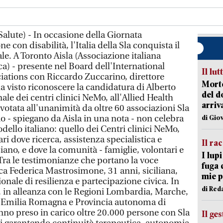
alute) - In occasione della Giornata
e con disabilità, l'Italia della Sla conquista il
e. A Toronto Aisla (Associazione italiana
ica) - presente nel Board dell'International
Il lut
iations con Riccardo Zuccarino, direttore
Morto
a visto riconoscere la candidatura di Alberto
del d
ale dei centri clinici NeMo, all'Allied Health
arriv
otata all'unanimità da oltre 60 associazioni Sla
io - spiegano da Aisla in una nota - non celebra
di Gio
ello italiano: quello dei Centri clinici NeMo,
ri dove ricerca, assistenza specialistica e
Il ra
iano, e dove la comunità - famiglie, volontari e
I lup
 Tra le testimonianze che portano la voce
fuga 
ca Federica Mastrosimone, 31 anni, siciliana,
mie 
onale di resilienza e partecipazione civica. In
di Red
, in alleanza con le Regioni Lombardia, Marche,
, Emilia Romagna e Provincia autonoma di
anno preso in carico oltre 20.000 persone con Sla
Il ge