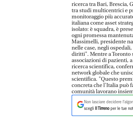
ricerca tra Bari, Brescia
tra studi multicentrici e 
monitoraggio più accurato
italiana come asset strate
isolato: è squadra, è pres
ogni promessa mantenuta c
Massimelli, presidente na
nelle case, negli ospedali,
diritti". Mentre a Toronto
associazioni di pazienti, 
ricerca scientifica, confer
network globale che unisc
scientifica. "Questo premi
concreta che l'Italia può
comunità lavorano insiem
Non lasciare decidere l'algor
scegli
Il Tirreno
per le tue not