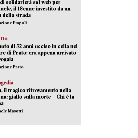
di solidarietà sul web per
ele, il 18enne investito da un
a della strada
azione Empoli
itto
uto di 32 anni ucciso in cella nel
re di Prato: era appena arrivato
Dogaia
azione Prato
agedia
, il tragico ritrovamento nella
rna: giallo sulla morte – Chi è la
ma
hele Masotti