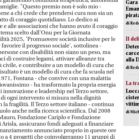
i garantendo continuità terapeutica, autonomia
Gara 
famiglie. "Questo premio non è solo mio -
Emanu
iene a chi crede che prendersi cura non sia un
pirat
tto di coraggio quotidiano. Lo dedico ai
di Red
ie e alle associazioni che hanno avuto il coraggio
l tema scelto dall'Onu per la Giornata
Il del
ilità 2025, 'Promuovere società inclusive per le
favorire il progresso sociale', sottolinea -
Deten
 persone con disabilità non siano un peso, ma
carce
i di costruire legami, attivare alleanze tra
alla 
età civile, e contribuire a un modello di cura che
di Red
risultato è un modello di cura che fa scuola nel
1971, Fontana - che convive con una malattia
La tr
ovanissimo - ha trasformato la propria energia
Lucca
 innovazione e leadership nel Terzo settore,
ciste
di ogni intervento si misura nella dignità
vitti
 la fragilità. Il Terzo settore italiano - continua
ruolo anche nella ricerca scientifica. Dal 2008
di Mic
e Mauro, Fondazione Cariplo e Fondazione
i Arisla, assicurano fondi adeguati a finanziare
l finanziamento annunciato proprio in queste ore
to a 4 progetti che coinvolgeranno 11 gruppi di