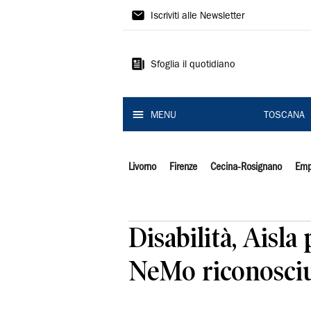
Il
Iscriviti alle Newsletter
Tirreno
Sfoglia il quotidiano
MENU
TOSCANA
Livorno
Firenze
Cecina-Rosignano
Emp
Disabilità, Aisla 
NeMo riconosci