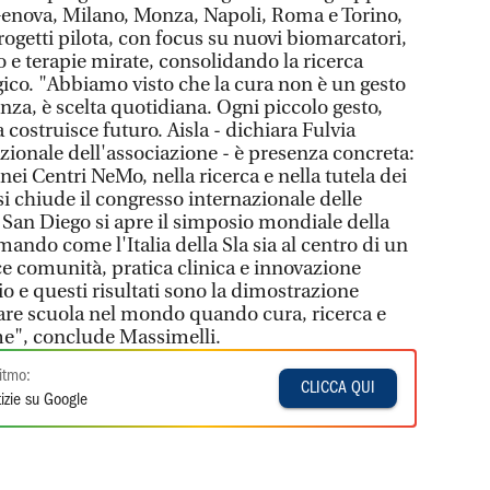
, Genova, Milano, Monza, Napoli, Roma e Torino,
progetti pilota, con focus su nuovi biomarcatori,
 e terapie mirate, consolidando la ricerca
gico. "Abbiamo visto che la cura non è un gesto
enza, è scelta quotidiana. Ogni piccolo gesto,
ostruisce futuro. Aisla - dichiara Fulvia
zionale dell'associazione - è presenza concreta:
 nei Centri NeMo, nella ricerca e nella tutela dei
 si chiude il congresso internazionale delle
a San Diego si apre il simposio mondiale della
mando come l'Italia della Sla sia al centro di un
e comunità, pratica clinica e innovazione
o e questi risultati sono la dimostrazione
 fare scuola nel mondo quando cura, ricerca e
e", conclude Massimelli.
itmo:
CLICCA QUI
izie su Google