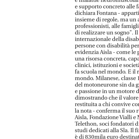
e malattie neuromuscolar
e supporto concreto alle 
dichiara Fontana - appart
insieme di regole, ma un a
professionisti, alle famigl
di realizzare un sogno". I
internazionale della disab
persone con disabilità per 
evidenzia Aisla - come le
una risorsa concreta, capac
clinici, istituzioni e soci
fa scuola nel mondo. E il 
mondo. Milanese, classe 
del motoneurone sin da gi
e passione in un motore di
dimostrando che il valore 
restituita a chi convive con
la nota - conferma il suo 
Aisla, Fondazione Vialli 
Telethon, soci fondatori d
studi dedicati alla Sla. I
è di 830mila euro destina