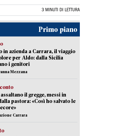
3 MINUTI DI LETTURA
Primo piano
to
 in azienda a Carrara, il viaggio
olore per Aldo: dalla Sicilia
ano i genitori
vanna Mezzana
cconto
i assaltano il gregge, messi in
dalla pastora: «Così ho salvato le
pecore»
azione Carrara
sto