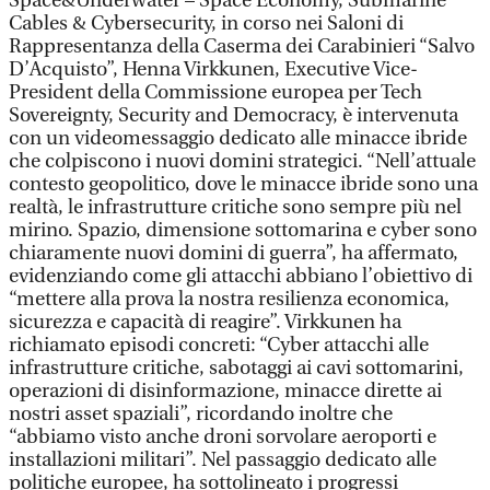
Space&Underwater – Space Economy, Submarine
Cables & Cybersecurity, in corso nei Saloni di
Rappresentanza della Caserma dei Carabinieri “Salvo
D’Acquisto”, Henna Virkkunen, Executive Vice-
President della Commissione europea per Tech
Sovereignty, Security and Democracy, è intervenuta
con un videomessaggio dedicato alle minacce ibride
che colpiscono i nuovi domini strategici. “Nell’attuale
contesto geopolitico, dove le minacce ibride sono una
realtà, le infrastrutture critiche sono sempre più nel
mirino. Spazio, dimensione sottomarina e cyber sono
chiaramente nuovi domini di guerra”, ha affermato,
evidenziando come gli attacchi abbiano l’obiettivo di
“mettere alla prova la nostra resilienza economica,
sicurezza e capacità di reagire”. Virkkunen ha
richiamato episodi concreti: “Cyber attacchi alle
infrastrutture critiche, sabotaggi ai cavi sottomarini,
operazioni di disinformazione, minacce dirette ai
nostri asset spaziali”, ricordando inoltre che
“abbiamo visto anche droni sorvolare aeroporti e
installazioni militari”. Nel passaggio dedicato alle
politiche europee, ha sottolineato i progressi