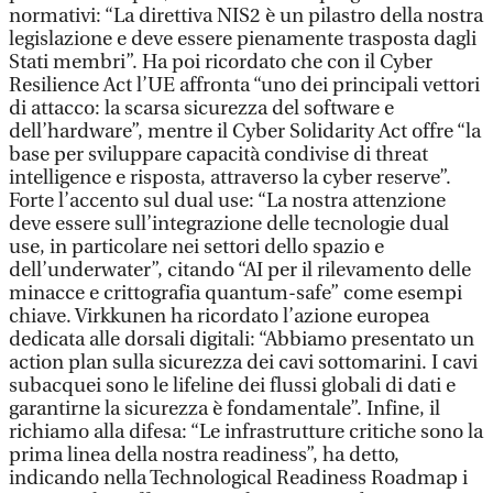
normativi: “La direttiva NIS2 è un pilastro della nostra
legislazione e deve essere pienamente trasposta dagli
Stati membri”. Ha poi ricordato che con il Cyber
Resilience Act l’UE affronta “uno dei principali vettori
di attacco: la scarsa sicurezza del software e
dell’hardware”, mentre il Cyber Solidarity Act offre “la
base per sviluppare capacità condivise di threat
intelligence e risposta, attraverso la cyber reserve”.
Forte l’accento sul dual use: “La nostra attenzione
deve essere sull’integrazione delle tecnologie dual
use, in particolare nei settori dello spazio e
dell’underwater”, citando “AI per il rilevamento delle
minacce e crittografia quantum-safe” come esempi
chiave. Virkkunen ha ricordato l’azione europea
dedicata alle dorsali digitali: “Abbiamo presentato un
action plan sulla sicurezza dei cavi sottomarini. I cavi
subacquei sono le lifeline dei flussi globali di dati e
garantirne la sicurezza è fondamentale”. Infine, il
richiamo alla difesa: “Le infrastrutture critiche sono la
prima linea della nostra readiness”, ha detto,
indicando nella Technological Readiness Roadmap i