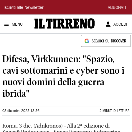
Il
Iscriviti alle Newsletter
ABBONATI
Tirreno
MENU
ACCEDI
SEGUICI SU
DISCOVER
Difesa, Virkkunnen: "Spazio,
cavi sottomarini e cyber sono i
nuovi domini della guerra
ibrida"
03 dicembre 2025 13:56
2 MINUTI DI LETTURA
Roma, 3 dic. (Adnkronos) - Alla 2ª edizione di