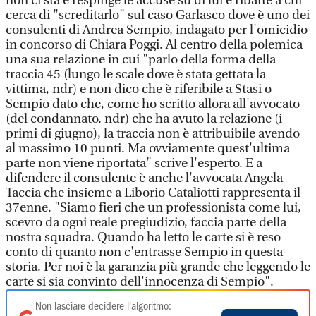
non ci sta e respinge le accuse su di lui e ribatte a chi
cerca di "screditarlo" sul caso Garlasco dove è uno dei
consulenti di Andrea Sempio, indagato per l'omicidio
in concorso di Chiara Poggi. Al centro della polemica
una sua relazione in cui "parlo della forma della
traccia 45 (lungo le scale dove è stata gettata la
vittima, ndr) e non dico che è riferibile a Stasi o
Sempio dato che, come ho scritto allora all'avvocato
(del condannato, ndr) che ha avuto la relazione (i
primi di giugno), la traccia non è attribuibile avendo
al massimo 10 punti. Ma ovviamente quest'ultima
parte non viene riportata" scrive l'esperto. E a
difendere il consulente è anche l'avvocata Angela
Taccia che insieme a Liborio Cataliotti rappresenta il
37enne. "Siamo fieri che un professionista come lui,
scevro da ogni reale pregiudizio, faccia parte della
nostra squadra. Quando ha letto le carte si è reso
conto di quanto non c'entrasse Sempio in questa
storia. Per noi è la garanzia più grande che leggendo le
carte si sia convinto dell'innocenza di Sempio".
Non lasciare decidere l'algoritmo: