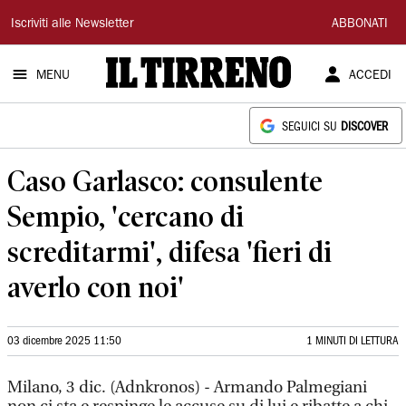
Il
Iscriviti alle Newsletter
ABBONATI
Tirreno
MENU
ACCEDI
SEGUICI SU
DISCOVER
Caso Garlasco: consulente
Sempio, 'cercano di
screditarmi', difesa 'fieri di
averlo con noi'
03 dicembre 2025 11:50
1 MINUTI DI LETTURA
Milano, 3 dic. (Adnkronos) - Armando Palmegiani