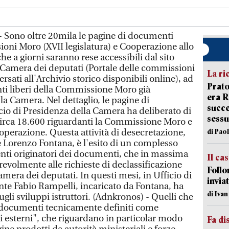
 Sono oltre 20mila le pagine di documenti
ioni Moro (XVII legislatura) e Cooperazione allo
che a giorni saranno rese accessibili dal sito
a Camera dei deputati (Portale delle commissioni
La ri
sati all'Archivio storico disponibili online), ad
Prato
ti liberi della Commissione Moro già
era 
la Camera. Nel dettaglio, le pagine di
succe
cio di Presidenza della Camera ha deliberato di
sessu
circa 18.600 riguardanti la Commissione Moro e
erazione. Questa attività di desecretazione,
di Pao
 Lorenzo Fontana, è l'esito di un complesso
 enti originatori dei documenti, che in massima
Il ca
evolmente alle richieste di declassificazione
Follo
amera dei deputati. In questi mesi, in Ufficio di
inviat
ente Fabio Rampelli, incaricato da Fontana, ha
di Iva
ugli sviluppi istruttori. (Adnkronos) - Quelli che
 documenti tecnicamente definiti come
i esterni", che riguardano in particolar modo
Fa di