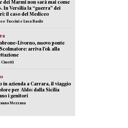
e dei Marmi non sarà mai come
». In Versilia la “guerra” dei
i: il caso del Mediceo
teo Tuccini e Luca Basile
era
mbrone-Livorno, nuovo ponte
 Scolmatore: arriva l’ok alla
ttazione
 Cinotti
to
 in azienda a Carrara, il viaggio
olore per Aldo: dalla Sicilia
ano i genitori
vanna Mezzana