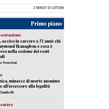
2 MINUTI DI LETTURA
Primo piano
costruzione
, ucciso in carcere a 32 anni: chi
Raymond Ikanagbon e cosa è
sso nella sezione dei reati
ali
lo Nencioni
so
nica, minacce di morte anonime
e all’assessore alla legalità
n Zambelli
scutere