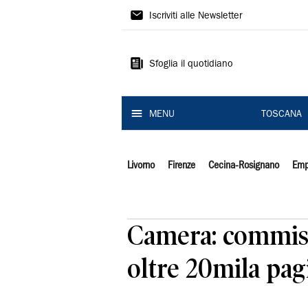
Il
Iscriviti alle Newsletter
Tirreno
Sfoglia il quotidiano
MENU
TOSCANA
Livorno
Firenze
Cecina-Rosignano
Emp
Camera: commiss
oltre 20mila pa