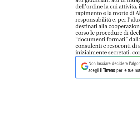
atti giudiziari, atti di ind
dell'ordine la cui attività,
rapimento e la morte di Al
responsabilità e, per l’al
destinati alla cooperazione
corso le procedure di decl
“documenti formati” dalla
consulenti e resoconti di a
inizialmente secretati, c
Non lasciare decidere l'algor
scegli
Il Tirreno
per le tue not