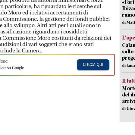
agine prodotti da autorità ministeriali e forze
«Fort
 in particolare, ha riguardato le ricerche sul
Ibiza
do Moro ed i relativi accertamenti di
rumor
tra Commissione, la gestione dei fondi pubblici
di Mat
 allo sviluppo. Altri atti per i quali sono in
assificazione riguardano i cosiddetti
L'op
 Commissione Moro costituiti da relazioni dei
udizioni di vari soggetti che erano stati
Cala
onclude la Camera.
sullo
proge
itmo:
CLICCA QUI
di Luca
izie su Google
Il lut
Morto
del d
arriv
di Gio