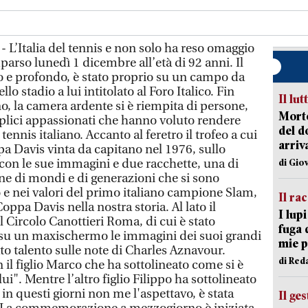
 L’Italia del tennis e non solo ha reso omaggio
parso lunedì 1 dicembre all’età di 92 anni. Il
nso e profondo, è stato proprio su un campo da
llo stadio a lui intitolato al Foro Italico. Fin
Il lut
o, la camera ardente si è riempita di persone,
Morto
plici appassionati che hanno voluto rendere
del d
ennis italiano. Accanto al feretro il trofeo a cui
arriv
pa Davis vinta da capitano nel 1976, sullo
on le sue immagini e due racchette, una di
di Gio
one di mondi e di generazioni che si sono
 e nei valori del primo italiano campione Slam,
Il ra
ppa Davis nella nostra storia. Al lato il
I lup
l Circolo Canottieri Roma, di cui è stato
fuga 
 su un maxischermo le immagini dei suoi grandi
mie 
to talento sulle note di Charles Aznavour.
di Red
il figlio Marco che ha sottolineato come si è
ui". Mentre l’altro figlio Filippo ha sottolineato
in questi giorni non me l'aspettavo, è stata
Il ge