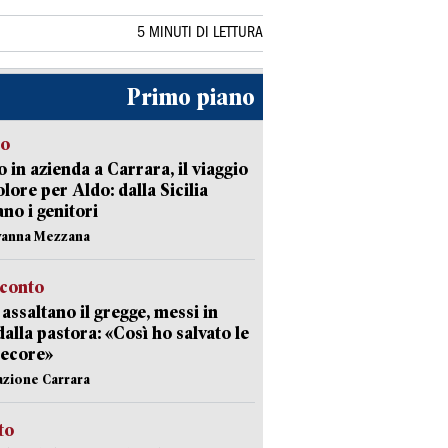
5 MINUTI DI LETTURA
Primo piano
to
 in azienda a Carrara, il viaggio
olore per Aldo: dalla Sicilia
ano i genitori
vanna Mezzana
cconto
i assaltano il gregge, messi in
dalla pastora: «Così ho salvato le
pecore»
azione Carrara
sto