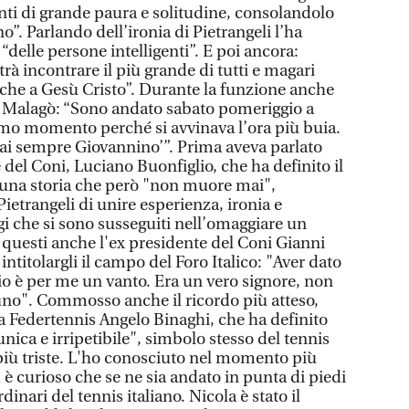
nti di grande paura e solitudine, consolandolo
o”. Parlando dell’ironia di Pietrangeli l’ha
“delle persone intelligenti”. E poi ancora:
à incontrare il più grande di tutti e magari
nche a Gesù Cristo”. Durante la funzione anche
i Malagò: “Sono andato sabato pomeriggio a
timo momento perché si avvinava l’ora più buia.
rai sempre Giovannino’”. Prima aveva parlato
 del Coni, Luciano Buonfiglio, che ha definito il
 una storia che però "non muore mai",
Pietrangeli di unire esperienza, ironia e
gi che si sono susseguiti nell’omaggiare un
uesti anche l'ex presidente del Coni Gianni
 intitolargli il campo del Foro Italico: "Aver dato
io è per me un vanto. Era un vero signore, non
uno". Commosso anche il ricordo più atteso,
la Federtennis Angelo Binaghi, che ha definito
nica e irripetibile", simbolo stesso del tennis
o più triste. L'ho conosciuto nel momento più
d è curioso che se ne sia andato in punta di piedi
inari del tennis italiano. Nicola è stato il