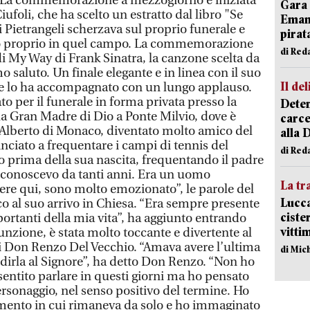
". La commemorazione a mezzogiorno è iniziata
Gara 
iufoli, che ha scelto un estratto dal libro "Se
Emanu
 Pietrangeli scherzava sul proprio funerale e
pirat
rlo proprio in quel campo. La commemorazione
di Red
 di My Way di Frank Sinatra, la canzone scelta da
mo saluto. Un finale elegante e in linea con il suo
Il del
 che lo ha accompagnato con un lungo applauso.
tato per il funerale in forma privata presso la
Deten
la Gran Madre di Dio a Ponte Milvio, dove è
carce
e Alberto di Monaco, diventato molto amico del
alla 
iato a frequentare i campi di tennis del
di Red
o prima della sua nascita, frequentando il padre
Lo conoscevo da tanti anni. Era un uomo
La tr
sere qui, sono molto emozionato”, le parole del
Lucca
o al suo arrivo in Chiesa. “Era sempre presente
ciste
rtanti della mia vita”, ha aggiunto entrando
vitti
funzione, è stata molto toccante e divertente al
i Don Renzo Del Vecchio. “Amava avere l’ultima
di Mic
 dirla al Signore”, ha detto Don Renzo. “Non ho
sentito parlare in questi giorni ma ho pensato
ersonaggio, nel senso positivo del termine. Ho
ento in cui rimaneva da solo e ho immaginato