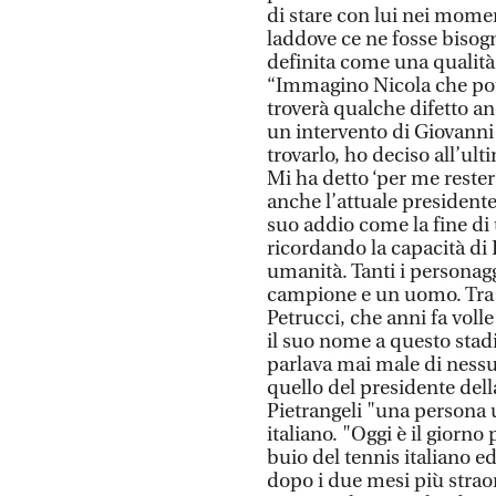
di stare con lui nei mome
laddove ce ne fosse bisogn
definita come una qualità 
“Immagino Nicola che potr
troverà qualche difetto a
un intervento di Giovann
trovarlo, ho deciso all’ul
Mi ha detto ‘per me reste
anche l’attuale presidente
suo addio come la fine di
ricordando la capacità di 
umanità. Tanti i personag
campione e un uomo. Tra q
Petrucci, che anni fa volle
il suo nome a questo stad
parlava mai male di ness
quello del presidente del
Pietrangeli "una persona u
italiano. "Oggi è il giorn
buio del tennis italiano e
dopo i due mesi più straord