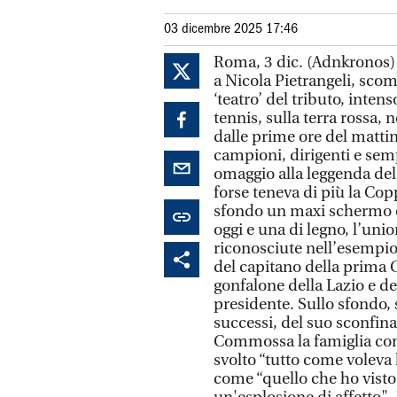
03 dicembre 2025 17:46
Roma, 3 dic. (Adnkronos) -
a Nicola Pietrangeli, scom
‘teatro’ del tributo, inte
tennis, sulla terra rossa, ne
dalle prime ore del mattin
campioni, dirigenti e sem
omaggio alla leggenda del t
forse teneva di più la Cop
sfondo un maxi schermo c
oggi e una di legno, l’uni
riconosciute nell’esempio
del capitano della prima Co
gonfalone della Lazio e de
presidente. Sullo sfondo,
successi, del suo sconfina
Commossa la famiglia con 
svolto “tutto come voleva l
come “quello che ho visto 