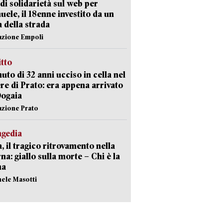
di solidarietà sul web per
ele, il 18enne investito da un
a della strada
azione Empoli
itto
uto di 32 anni ucciso in cella nel
re di Prato: era appena arrivato
Dogaia
azione Prato
agedia
, il tragico ritrovamento nella
rna: giallo sulla morte – Chi è la
ma
hele Masotti