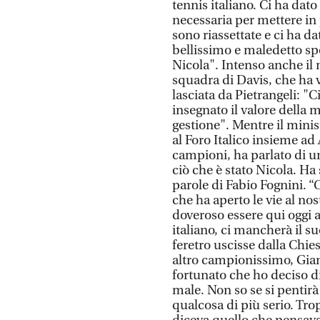
tennis italiano. Ci ha dato 
necessaria per mettere in 
sono riassettate e ci ha da
bellissimo e maledetto spor
Nicola". Intenso anche il 
squadra di Davis, che ha v
lasciata da Pietrangeli: "
insegnato il valore della m
gestione". Mentre il minis
al Foro Italico insieme ad
campioni, ha parlato di un
ciò che è stato Nicola. Ha
parole di Fabio Fognini. “
che ha aperto le vie al nos
doveroso essere qui oggi a 
italiano, ci mancherà il su
feretro uscisse dalla Chie
altro campionissimo, Gian
fortunato che ho deciso di
male. Non so se si pentirà
qualcosa di più serio. Tro