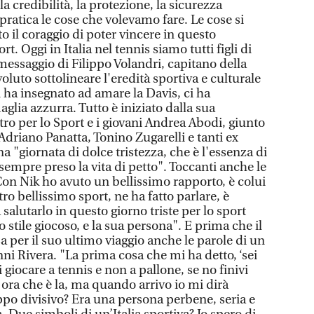
la credibilità, la protezione, la sicurezza
pratica le cose che volevamo fare. Le cose si
to il coraggio di poter vincere in questo
t. Oggi in Italia nel tennis siamo tutti figli di
messaggio di Filippo Volandri, capitano della
oluto sottolineare l'eredità sportiva e culturale
Ci ha insegnato ad amare la Davis, ci ha
aglia azzurra. Tutto è iniziato dalla sua
tro per lo Sport e i giovani Andrea Abodi, giunto
 Adriano Panatta, Tonino Zugarelli e tanti ex
a "giornata di dolce tristezza, che è l'essenza di
 sempre preso la vita di petto". Toccanti anche le
Con Nik ho avuto un bellissimo rapporto, è colui
tro bellissimo sport, ne ha fatto parlare, è
salutarlo in questo giorno triste per lo sport
o stile giocoso, e la sua persona". E prima che il
sa per il suo ultimo viaggio anche le parole di un
ni Rivera. "La prima cosa che mi ha detto, ‘sei
 giocare a tennis e non a pallone, se no finivi
 ora che è la, ma quando arrivo io mi dirà
ppo divisivo? Era una persona perbene, seria e