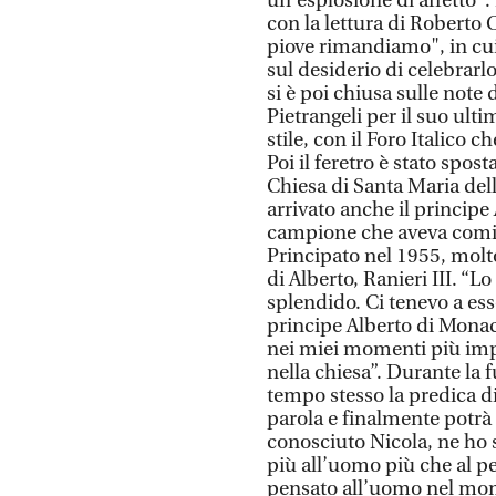
un'esplosione di affetto
con la lettura di Roberto C
piove rimandiamo", in cui
sul desiderio di celebra
si è poi chiusa sulle note
Pietrangeli per il suo ulti
stile, con il Foro Italico
Poi il feretro è stato spos
Chiesa di Santa Maria del
arrivato anche il princip
campione che aveva cominc
Principato nel 1955, molt
di Alberto, Ranieri III. “
splendido. Ci tenevo a es
principe Alberto di Monac
nei miei momenti più impo
nella chiesa”. Durante la 
tempo stesso la predica d
parola e finalmente potrà
conosciuto Nicola, ne ho 
più all’uomo più che al p
pensato all’uomo nel mom