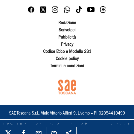
Redazione
Scriveteci
Pubblicità
Privacy
Codice Etico e Modello 231
Cookie policy
Termini e condizioni
SAE Toscana S.r.l., Viale Vittorio Alfieri 9, Livorno – PI 02054410499
I diritti delle immagini e dei testi sono riservati. È espressamente vietata la
loro riproduzione con qualsiasi mezzo e l'adattamento totale o parziale.