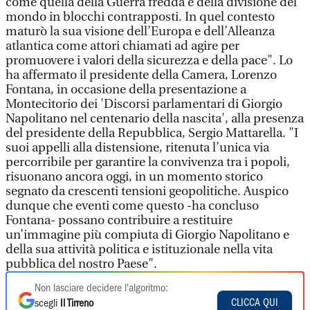
come quella della Guerra fredda e della divisione del
mondo in blocchi contrapposti. In quel contesto
maturò la sua visione dell’Europa e dell’Alleanza
atlantica come attori chiamati ad agire per
promuovere i valori della sicurezza e della pace". Lo
ha affermato il presidente della Camera, Lorenzo
Fontana, in occasione della presentazione a
Montecitorio dei 'Discorsi parlamentari di Giorgio
Napolitano nel centenario della nascita', alla presenza
del presidente della Repubblica, Sergio Mattarella. "I
suoi appelli alla distensione, ritenuta l’unica via
percorribile per garantire la convivenza tra i popoli,
risuonano ancora oggi, in un momento storico
segnato da crescenti tensioni geopolitiche. Auspico
dunque che eventi come questo -ha concluso
Fontana- possano contribuire a restituire
un’immagine più compiuta di Giorgio Napolitano e
della sua attività politica e istituzionale nella vita
pubblica del nostro Paese".
Non lasciare decidere l'algoritmo:
CLICCA QUI
scegli
Il Tirreno