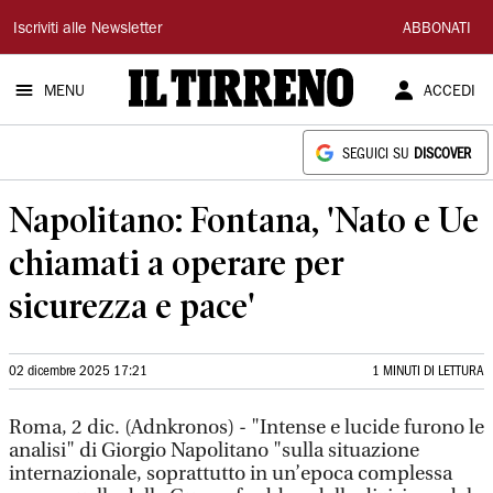
Il
Iscriviti alle Newsletter
ABBONATI
Tirreno
MENU
ACCEDI
SEGUICI SU
DISCOVER
Napolitano: Fontana, 'Nato e Ue
chiamati a operare per
sicurezza e pace'
02 dicembre 2025 17:21
1 MINUTI DI LETTURA
Roma, 2 dic. (Adnkronos) - "Intense e lucide furono le
analisi" di Giorgio Napolitano "sulla situazione
internazionale, soprattutto in un’epoca complessa